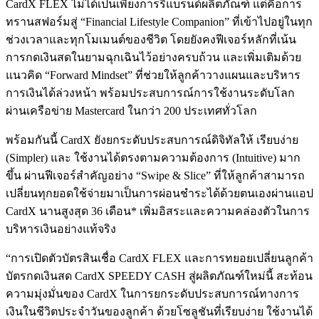
CardX FLEX ไม่ได้เป็นเพียงการรีแบรนด์ผลิตภัณฑ์ แต่คือการ
ทรานสฟอร์มสู่ “Financial Lifestyle Companion” ที่เข้าไปอยู่ในทุก
ช่วงเวลาและทุกโมเมนต์ของชีวิต โดยยังคงฟีเจอร์หลักที่เน้น
การกดเงินสดในยามฉุกเฉินไว้อย่างครบถ้วน และเพิ่มเติมด้วย
แนวคิด “Forward Mindset” ที่ช่วยให้ลูกค้าวางแผนและบริหาร
การเงินได้ล่วงหน้า พร้อมประสบการณ์การใช้งานระดับโลก
ผ่านเครือข่าย Mastercard ในกว่า 200 ประเทศทั่วโลก
พร้อมกันนี้ CardX ยังยกระดับประสบการณ์ดิจิทัลให้ เรียบง่าย
(Simpler) และ ใช้งานได้ตรงตามความต้องการ (Intuitive) มาก
ขึ้น ผ่านฟีเจอร์สำคัญอย่าง “Swipe & Slice” ที่ให้ลูกค้าสามารถ
เปลี่ยนทุกยอดใช้จ่ายมาเป็นการผ่อนชำระได้ด้วยตนเองผ่านแอป
CardX นานสูงสุด 36 เดือน* เพิ่มอิสระและความคล่องตัวในการ
บริหารเงินอย่างแท้จริง
“การเปิดตัวบัตรสินเชื่อ CardX FLEX และการทยอยเปลี่ยนลูกค้า
บัตรกดเงินสด CardX SPEEDY CASH สู่ผลิตภัณฑ์ใหม่นี้ สะท้อน
ความมุ่งมั่นของ CardX ในการยกระดับประสบการณ์ทางการ
เงินในชีวิตประจำวันของลูกค้า ด้วยโซลูชันที่เรียบง่าย ใช้งานได้