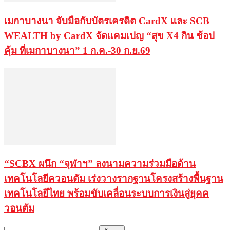
เมกาบางนา จับมือกับบัตรเครดิต CardX และ SCB
WEALTH by CardX จัดแคมเปญ “สุข X4 กิน ช้อป
คุ้ม ที่เมกาบางนา” 1 ก.ค.-30 ก.ย.69
“SCBX ผนึก “จุฬาฯ” ลงนามความร่วมมือด้าน
เทคโนโลยีควอนตัม เร่งวางรากฐานโครงสร้างพื้นฐาน
เทคโนโลยีไทย พร้อมขับเคลื่อนระบบการเงินสู่ยุคค
วอนตัม