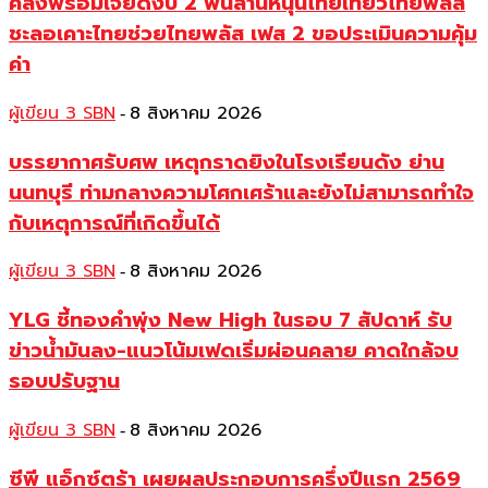
คลังพร้อมเจียดงบ 2 พันล้านหนุนไทยเที่ยวไทยพลัส
ชะลอเคาะไทยช่วยไทยพลัส เฟส 2 ขอประเมินความคุ้ม
ค่า
ผู้เขียน 3 SBN
8 สิงหาคม 2026
-
บรรยากาศรับศพ เหตุกราดยิงในโรงเรียนดัง ย่าน
นนทบุรี ท่ามกลางความโศกเศร้าและยังไม่สามารถทำใจ
กับเหตุการณ์ที่เกิดขึ้นได้
ผู้เขียน 3 SBN
8 สิงหาคม 2026
-
YLG ชี้ทองคำพุ่ง New High ในรอบ 7 สัปดาห์ รับ
ข่าวน้ำมันลง-แนวโน้มเฟดเริ่มผ่อนคลาย คาดใกล้จบ
รอบปรับฐาน
ผู้เขียน 3 SBN
8 สิงหาคม 2026
-
ซีพี แอ็กซ์ตร้า เผยผลประกอบการครึ่งปีแรก 2569