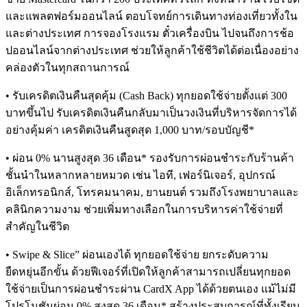
และแพลตฟอร์มออนไลน์ ตอบโจทย์การเดินทางท่องเที่ยวทั้งใน
และต่างประเทศ การจองโรงแรม ตั๋วเครื่องบิน ไปจนถึงการช้อ
ปออนไลน์จากต่างประเทศ ช่วยให้ลูกค้าใช้ชีวิตได้ต่อเนื่องอย่าง
คล่องตัวในทุกสถานการณ์
• รับเครดิตเงินคืนสุดคุ้ม (Cash Back) ทุกยอดใช้จ่ายตั้งแต่ 300
บาทขึ้นไป รับเครดิตเงินคืนกลับมาเป็นวงเงินที่บริหารจัดการได้
อย่างคุ้มค่า เครดิตเงินคืนสูดสุด 1,000 บาท/รอบบัญชี*
• ผ่อน 0% นานสูงสุด 36 เดือน* รองรับการผ่อนชำระกับร้านค้า
ชั้นนำในหลากหลายหมวด เช่น ไอที, เฟอร์นิเจอร์, อุปกรณ์
อิเล็กทรอนิกส์, โทรคมนาคม, ยานยนต์ รวมถึงโรงพยาบาลและ
คลินิกความงาม ช่วยเพิ่มทางเลือกในการบริหารค่าใช้จ่ายที่
สำคัญในชีวิต
• Swipe & Slice” ผ่อนเองได้ ทุกยอดใช้จ่าย ยกระดับความ
ยืดหยุ่นอีกขั้น ด้วยฟีเจอร์ที่เปิดให้ลูกค้าสามารถเปลี่ยนทุกยอด
ใช้จ่ายเป็นการผ่อนชำระผ่าน CardX App ได้ด้วยตนเอง แม้ไม่มี
โปรโมชันผ่อน 0% สูงสุด 36 เดือน* สร้างประสบการณ์ที่ทั้งเรียบ