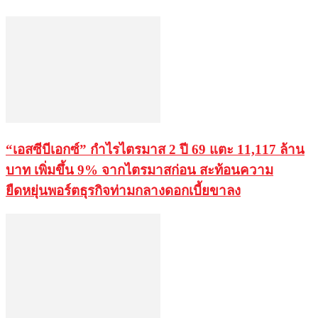
“เอสซีบีเอกซ์” กำไรไตรมาส 2 ปี 69 แตะ 11,117 ล้าน
บาท เพิ่มขึ้น 9% จากไตรมาสก่อน สะท้อนความ
ยืดหยุ่นพอร์ตธุรกิจท่ามกลางดอกเบี้ยขาลง