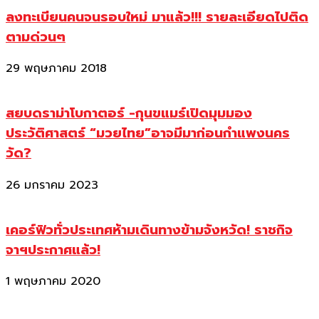
ลงทะเบียนคนจนรอบใหม่ มาแล้ว!!! รายละเอียดไปติด
ตามด่วนๆ
29 พฤษภาคม 2018
สยบดราม่าโบกาตอร์ -กุนขแมร์เปิดมุมมอง
ประวัติศาสตร์ “มวยไทย”อาจมีมาก่อนกำแพงนคร
วัด?
26 มกราคม 2023
เคอร์ฟิวทั่วประเทศห้ามเดินทางข้ามจังหวัด! ราชกิจ
จาฯประกาศแล้ว!
1 พฤษภาคม 2020