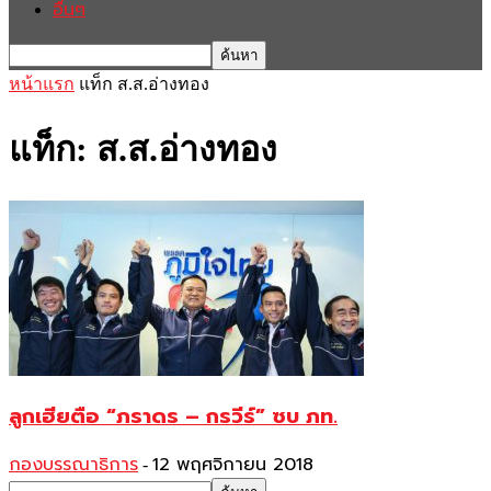
อื่นๆ
หน้าแรก
แท็ก
ส.ส.อ่างทอง
แท็ก: ส.ส.อ่างทอง
ลูกเฮียตือ “ภราดร – กรวีร์” ซบ ภท.
กองบรรณาธิการ
12 พฤศจิกายน 2018
-