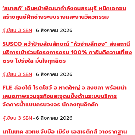
‘สมาสภ์’ เดินหน้าพัฒนากำลังคนสระบุรี ผนึกเอกชน
สร้างศูนย์ฝึกช่างระบบรางและงานวิศวกรรม
ผู้เขียน 3 SBN
6 สิงหาคม 2026
-
SUSCO คว้าป้ายสัญลักษณ์ “หัวจ่ายสีทอง” ส่งสถานี
บริการเข้าร่วมโครงการครบ 100% การันตีความเที่ยง
ตรง โปร่งใส มั่นใจทุกลิตร
ผู้เขียน 3 SBN
6 สิงหาคม 2026
-
FLE ล่องใต้ โรดโชว์ อ.หาดใหญ่ จ.สงขลา พร้อมนำ
เสนอภาพรวมธุรกิจและจุดแข็งด้านระบบบริหาร
จัดการน้ำแบบครบวงจร นักลงทุนคึกคัก
ผู้เขียน 3 SBN
6 สิงหาคม 2026
-
นาโนเทค สวทช.จับมือ เมิร์ซ เอสเธติกส์ วางรากฐาน