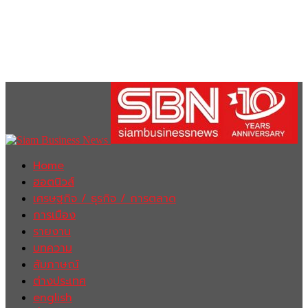
Home
ฮอตนิวส์
เศรษฐกิจ / ธุรกิจ / การตลาด
การเมือง
รายงาน
บทความ
สัมภาษณ์
ต่างประเทศ
english