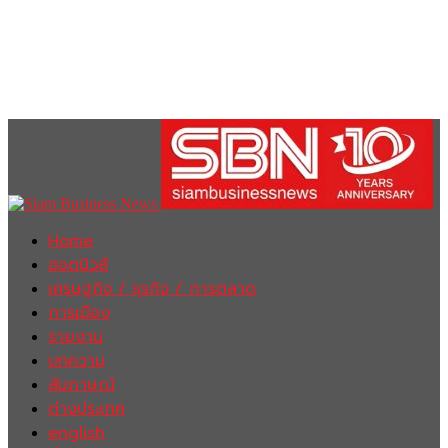
Home
ฮอตนิวส์
เศรษฐกิจ / ธุรกิจ / การตลาด
การเมือง
รายงาน
บทความ
สัมภาษณ์
ต่างประเทศ
english