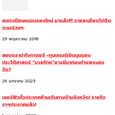
ลงทะเบียนคนจนรอบใหม่ มาแล้ว!!! รายละเอียดไปติด
ตามด่วนๆ
29 พฤษภาคม 2018
สยบดราม่าโบกาตอร์ -กุนขแมร์เปิดมุมมอง
ประวัติศาสตร์ “มวยไทย”อาจมีมาก่อนกำแพงนคร
วัด?
26 มกราคม 2023
เคอร์ฟิวทั่วประเทศห้ามเดินทางข้ามจังหวัด! ราชกิจ
จาฯประกาศแล้ว!