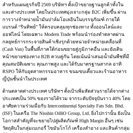
สำหรับแผนธุรกิจปี 2569 บริษัทฯ ตั้งเป้าขยายฐานลูกค้าทั้งใน
และต่างประเทศ โดยในประเทศมุ่งเจาะกลุ่ม B2C เพิ่มขึ้น ผ่าน
การวางจำหน่ายน้ำมันปาล์มโอเลอินในบรรจุภัณฑ์ ภายใต้
แบรนด์ “รินทิพย์” ให้ครอบคลุมทุกช่องทาง ทั้งออนไลน์และ
ออฟไลน์ โดยเฉพาะ Modern Trade พร้อมนำร่องทำตลาดผ่าน
กลยุทธ์การกระจายสินค้าเชิงรุกด้วยหน่วยจำหน่ายเคลื่อนที่
(Cash Van) ในพื้นที่ภาคใต้ก่อนขยายสู่ภูมิภาคอื่น และยังเดิน
หน้าขยายช่องทาง B2B ควบคู่กัน โดยเน้นนำเสนอน้ำมันพืชที่มี
คุณสมบัติเฉพาะ คุณภาพสูง และได้รับมาตรฐานสากล อาทิ
RSPO ให้กับอุตสาหกรรมอาหาร ขนมขบเคี้ยวและร้านอาหาร
ญี่ปุ่นชั้นนำในประเทศ
ด้านตลาดต่างประเทศ บริษัทฯ ตั้งเป้าเพิ่มสัดส่วนรายได้จากต่าง
ประเทศเป็น 50% ของรายได้รวม จากระดับปัจจุบันราว 40% โดย
อาศัยความร่วมมือกับ Intercontinental Specialty Fats Sdn. Bhd.
(ISF) ในเครือ The Nisshin OilliO Group, Ltd. ยิ่งไปกว่านั้น ยังเป็น
โอกาสสำคัญที่จะขยายไปสู่ผลิตภัณฑ์ High Margin อื่นๆ เช่น
วัตถุดิบในกลุ่มเบเกอรี่ ไขมันโกโก้ เครื่องสำอาง และสินค้ากลุ่ม