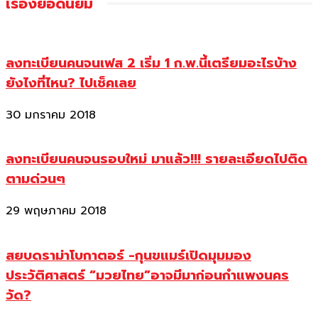
เรื่องยอดนิยม
ลงทะเบียนคนจนเฟส 2 เริ่ม 1 ก.พ.นี้เตรียมอะไรบ้าง
ยังไงที่ไหน? ไปเช็คเลย
30 มกราคม 2018
ลงทะเบียนคนจนรอบใหม่ มาแล้ว!!! รายละเอียดไปติด
ตามด่วนๆ
29 พฤษภาคม 2018
สยบดราม่าโบกาตอร์ -กุนขแมร์เปิดมุมมอง
ประวัติศาสตร์ “มวยไทย”อาจมีมาก่อนกำแพงนคร
วัด?