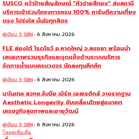
SUSCO คว้าป้ายสัญลักษณ์ “หัวจ่ายสีทอง” ส่งสถานี
บริการเข้าร่วมโครงการครบ 100% การันตีความเที่ยง
ตรง โปร่งใส มั่นใจทุกลิตร
ผู้เขียน 3 SBN
6 สิงหาคม 2026
-
FLE ล่องใต้ โรดโชว์ อ.หาดใหญ่ จ.สงขลา พร้อมนำ
เสนอภาพรวมธุรกิจและจุดแข็งด้านระบบบริหาร
จัดการน้ำแบบครบวงจร นักลงทุนคึกคัก
ผู้เขียน 3 SBN
6 สิงหาคม 2026
-
นาโนเทค สวทช.จับมือ เมิร์ซ เอสเธติกส์ วางรากฐาน
Aesthetic Longevity ขับเคลื่อนไทยสู่อนาคต
เศรษฐกิจสุขภาพและอายุวัฒน์
ผู้เขียน 3 SBN
6 สิงหาคม 2026
-
โหลดเพิ่มเติม