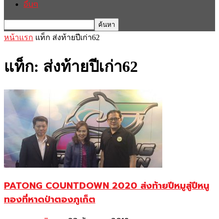
อื่นๆ
หน้าแรก
แท็ก
ส่งท้ายปีเก่า62
แท็ก: ส่งท้ายปีเก่า62
PATONG COUNTDOWN 2020 ส่งท้ายปีหมูสู่ปีหนู
ทองที่หาดป่าตองภูเก็ต