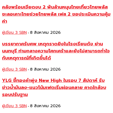
คลังพร้อมเจียดงบ 2 พันล้านหนุนไทยเที่ยวไทยพลัส
ชะลอเคาะไทยช่วยไทยพลัส เฟส 2 ขอประเมินความคุ้ม
ค่า
ผู้เขียน 3 SBN
8 สิงหาคม 2026
-
บรรยากาศรับศพ เหตุกราดยิงในโรงเรียนดัง ย่าน
นนทบุรี ท่ามกลางความโศกเศร้าและยังไม่สามารถทำใจ
กับเหตุการณ์ที่เกิดขึ้นได้
ผู้เขียน 3 SBN
8 สิงหาคม 2026
-
YLG ชี้ทองคำพุ่ง New High ในรอบ 7 สัปดาห์ รับ
ข่าวน้ำมันลง-แนวโน้มเฟดเริ่มผ่อนคลาย คาดใกล้จบ
รอบปรับฐาน
ผู้เขียน 3 SBN
8 สิงหาคม 2026
-