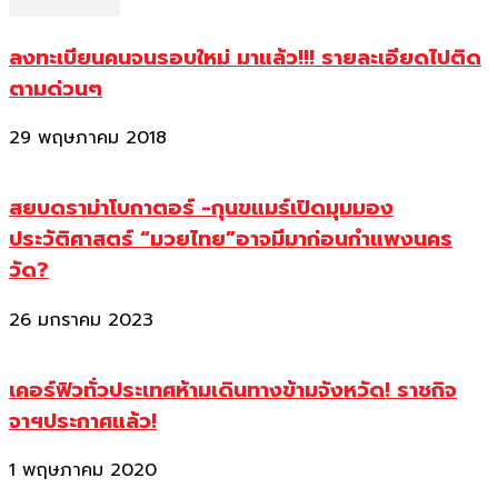
ลงทะเบียนคนจนรอบใหม่ มาแล้ว!!! รายละเอียดไปติด
ตามด่วนๆ
29 พฤษภาคม 2018
สยบดราม่าโบกาตอร์ -กุนขแมร์เปิดมุมมอง
ประวัติศาสตร์ “มวยไทย”อาจมีมาก่อนกำแพงนคร
วัด?
26 มกราคม 2023
เคอร์ฟิวทั่วประเทศห้ามเดินทางข้ามจังหวัด! ราชกิจ
จาฯประกาศแล้ว!
1 พฤษภาคม 2020