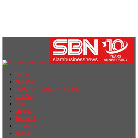
Home
ฮอตนิวส์
เศรษฐกิจ / ธุรกิจ / การตลาด
การเมือง
รายงาน
บทความ
สัมภาษณ์
ต่างประเทศ
english