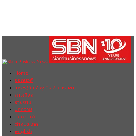
Home
ฮอตนิวส์
เศรษฐกิจ / ธุรกิจ / การตลาด
การเมือง
รายงาน
บทความ
สัมภาษณ์
ต่างประเทศ
english