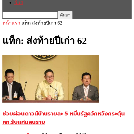
อื่นๆ
หน้าแรก
แท็ก
ส่งท้ายปีเก่า 62
แท็ก: ส่งท้ายปีเก่า 62
ช่วยผ่อนดาวน์บ้านรายละ 5 หมื่นรัฐควักหวังกระตุ้น
ศก.รับแค่แสนราย