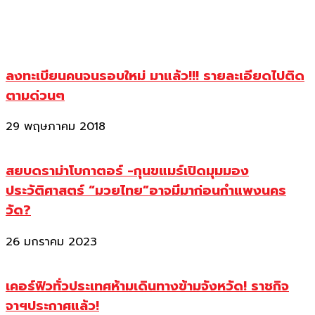
ลงทะเบียนคนจนรอบใหม่ มาแล้ว!!! รายละเอียดไปติด
ตามด่วนๆ
29 พฤษภาคม 2018
สยบดราม่าโบกาตอร์ -กุนขแมร์เปิดมุมมอง
ประวัติศาสตร์ “มวยไทย”อาจมีมาก่อนกำแพงนคร
วัด?
26 มกราคม 2023
เคอร์ฟิวทั่วประเทศห้ามเดินทางข้ามจังหวัด! ราชกิจ
จาฯประกาศแล้ว!