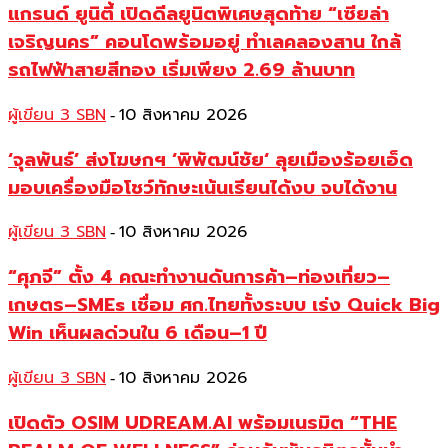
แกรนด์ ยูนิตี้ เปิดดีลยูนิตพิเศษสุดท้าย “เซียล่า
เจริญนคร” คอนโดพร้อมอยู่ ทำเลคลองสาน ใกล้
รถไฟฟ้าสายสีทอง เริ่มเพียง 2.69 ล้านบาท
ผู้เขียน 3 SBN
10 สิงหาคม 2026
-
‘จุลพันธ์’ ส่งโฆษกฯ ‘พิพัฒน์ชัย‘ ลุยเมืองร้อยเอ็ด
มอบเครื่องมือโชว์ทักษะเน้นเรียนได้งบ จบได้งาน
ผู้เขียน 3 SBN
10 สิงหาคม 2026
-
“ศุภจี” ตั้ง 4 คณะทำงานดันการค้า–ท่องเที่ยว–
เกษตร–SMEs เชื่อม ศก.ไทยทั้งระบบ เร่ง Quick Big
Win เห็นผลด่วนใน 6 เดือน–1 ปี
ผู้เขียน 3 SBN
10 สิงหาคม 2026
-
เปิดตัว OSIM UDREAM.AI พร้อมเนรมิต “THE