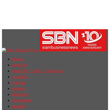
Home
ฮอตนิวส์
เศรษฐกิจ / ธุรกิจ / การตลาด
การเมือง
รายงาน
บทความ
สัมภาษณ์
ต่างประเทศ
english