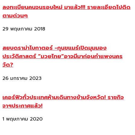
ลงทะเบียนคนจนรอบใหม่ มาแล้ว!!! รายละเอียดไปติด
ตามด่วนๆ
29 พฤษภาคม 2018
สยบดราม่าโบกาตอร์ -กุนขแมร์เปิดมุมมอง
ประวัติศาสตร์ “มวยไทย”อาจมีมาก่อนกำแพงนคร
วัด?
26 มกราคม 2023
เคอร์ฟิวทั่วประเทศห้ามเดินทางข้ามจังหวัด! ราชกิจ
จาฯประกาศแล้ว!
1 พฤษภาคม 2020