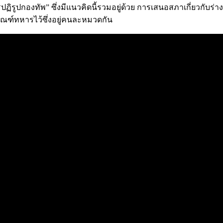
ารปฏิรูปกองทัพ” ซึ่งมีแนวคิดนี้รวมอยู่ด้วย การเสนอสภาเกี่ยว
กณฑ์ทหารไว้ซึ่งอยู่คนละหมวดกัน