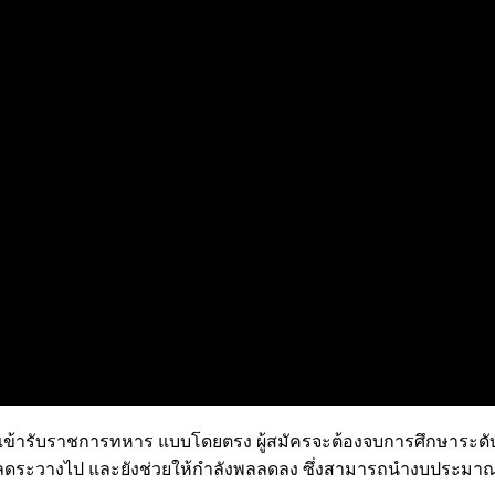
เข้ารับราชการทหาร แบบโดยตรง ผู้สมัครจะต้องจบการศึกษาระดับม
่อนจะปลดระวางไป และยังช่วยให้กำลังพลลดลง ซึ่งสามารถนำงบประมาณต