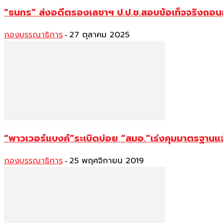
“ธนกร” ส่งอดีตรองเลขาฯ ป.ป.ช.สอบข้อเท็จจริงถอนอา
กองบรรณาธิการ
27 ตุลาคม 2025
-
“พาวเวอร์แบงค์”ระเบิดบ่อย “สมอ.”เร่งคุมมาตรฐานแ
กองบรรณาธิการ
25 พฤศจิกายน 2019
-