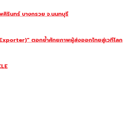
ศิรินทร์ บางกรวย จ.นนทบุรี
porter)” ตอกย้ำศักยภาพผู้ส่งออกไทยสู่เวทีโลก
CLE