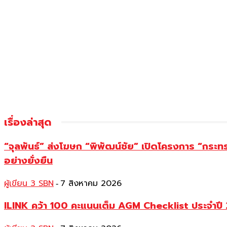
เรื่องล่าสุด
“จุลพันธ์” ส่งโฆษก “พิพัฒน์ชัย” เปิดโครงการ “กระ
อย่างยั่งยืน
ผู้เขียน 3 SBN
7 สิงหาคม 2026
-
ILINK คว้า 100 คะแนนเต็ม AGM Checklist ประจำปี 25