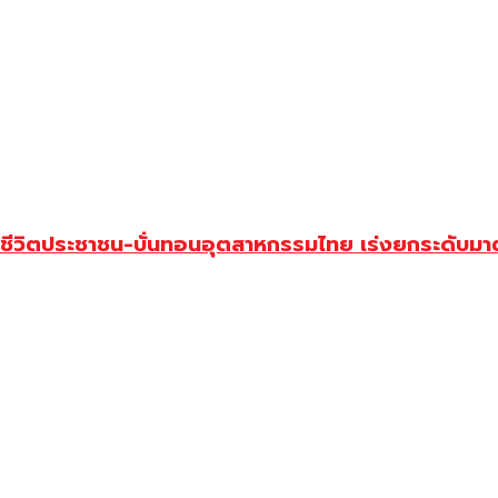
กระทบชีวิตประชาชน-บั่นทอนอุตสาหกรรมไทย เร่งยกระดับม