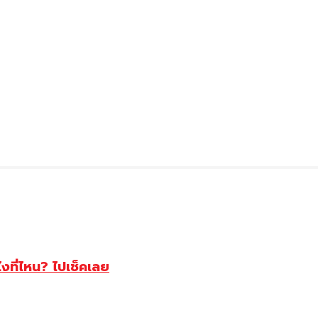
ไงที่ไหน? ไปเช็คเลย