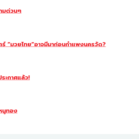
ตามด่วนๆ
สตร์ “มวยไทย”อาจมีมาก่อนกำแพงนครวัด?
ฯประกาศแล้ว!
หนูทอง