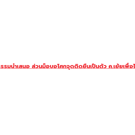
รมนำเสนอ ส่วนม็อบอโศกจุดติดยืนเป็นตัว ค.เย้ยเพื่อ