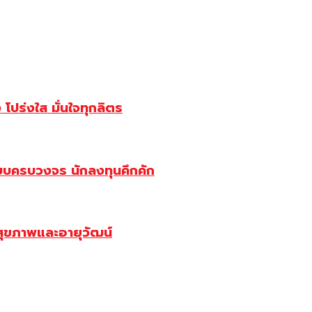
ปร่งใส มั่นใจทุกลิตร
บบครบวงจร นักลงทุนคึกคัก
สุขภาพและอายุวัฒน์