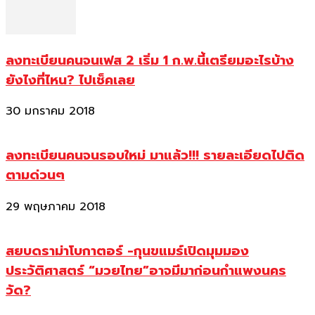
ลงทะเบียนคนจนเฟส 2 เริ่ม 1 ก.พ.นี้เตรียมอะไรบ้าง
ยังไงที่ไหน? ไปเช็คเลย
30 มกราคม 2018
ลงทะเบียนคนจนรอบใหม่ มาแล้ว!!! รายละเอียดไปติด
ตามด่วนๆ
29 พฤษภาคม 2018
สยบดราม่าโบกาตอร์ -กุนขแมร์เปิดมุมมอง
ประวัติศาสตร์ “มวยไทย”อาจมีมาก่อนกำแพงนคร
วัด?