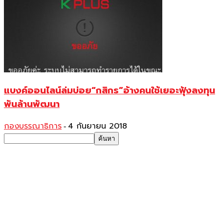
แบงค์ออนไลน์ล่มบ่อย“กสิกร”อ้างคนใช้เยอะฟุ้งลงทุน
พันล้านพัฒนา
กองบรรณาธิการ
4 กันยายน 2018
-