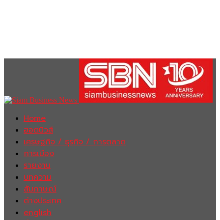
Home
ฮอตนิวส์
เศรษฐกิจ / ธุรกิจ / การตลาด
การเมือง
รายงาน
บทความ
สัมภาษณ์
ต่างประเทศ
english