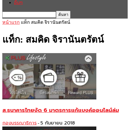
อื่นๆ
หน้าแรก
แท็ก
สมคิด จิรานันตรัตน์
แท็ก: สมคิด จิรานันตรัตน์
ส.ธนาคารไทยงัด 6 มาตรการแก้แบงค์ออนไลน์ล่ม
กองบรรณาธิการ
5 กันยายน 2018
-