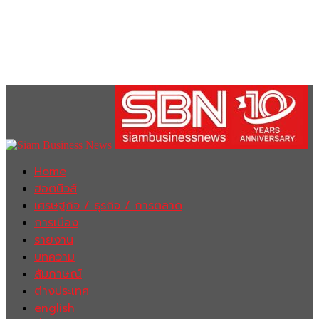
Home
ฮอตนิวส์
เศรษฐกิจ / ธุรกิจ / การตลาด
การเมือง
รายงาน
บทความ
สัมภาษณ์
ต่างประเทศ
english