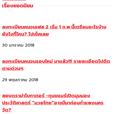
เรื่องยอดนิยม
ลงทะเบียนคนจนเฟส 2 เริ่ม 1 ก.พ.นี้เตรียมอะไรบ้าง
ยังไงที่ไหน? ไปเช็คเลย
30 มกราคม 2018
ลงทะเบียนคนจนรอบใหม่ มาแล้ว!!! รายละเอียดไปติด
ตามด่วนๆ
29 พฤษภาคม 2018
สยบดราม่าโบกาตอร์ -กุนขแมร์เปิดมุมมอง
ประวัติศาสตร์ “มวยไทย”อาจมีมาก่อนกำแพงนคร
วัด?