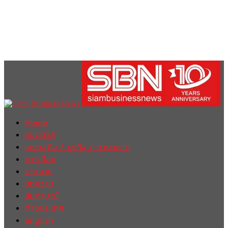
Home
ฮอตนิวส์
เศรษฐกิจ / ธุรกิจ / การตลาด
การเมือง
รายงาน
บทความ
สัมภาษณ์
ต่างประเทศ
english