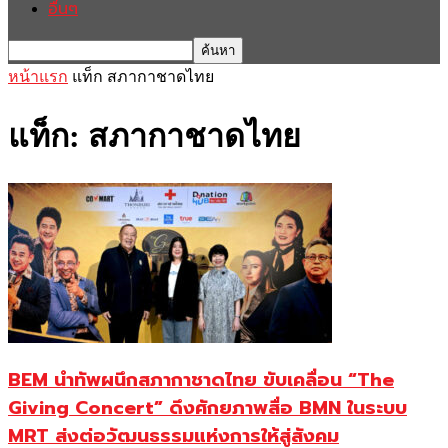
อื่นๆ
หน้าแรก
แท็ก
สภากาชาดไทย
แท็ก: สภากาชาดไทย
BEM นำทัพผนึกสภากาชาดไทย ขับเคลื่อน “The
Giving Concert” ดึงศักยภาพสื่อ BMN ในระบบ
MRT ส่งต่อวัฒนธรรมแห่งการให้สู่สังคม