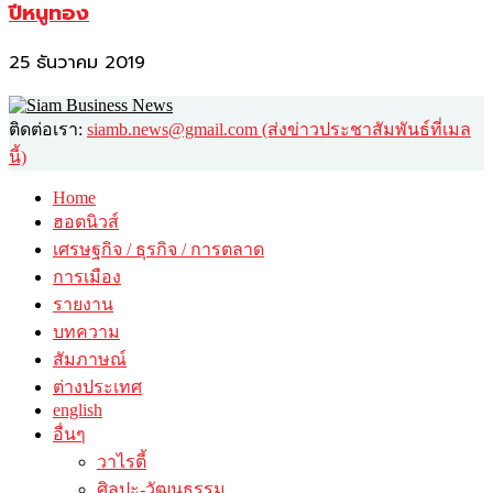
ปีหนูทอง
25 ธันวาคม 2019
ติดต่อเรา:
siamb.news@gmail.com (ส่งข่าวประชาสัมพันธ์ที่เมล
นี้)
Home
ฮอตนิวส์
เศรษฐกิจ / ธุรกิจ / การตลาด
การเมือง
รายงาน
บทความ
สัมภาษณ์
ต่างประเทศ
english
อื่นๆ
วาไรตี้
ศิลปะ-วัฒนธรรม