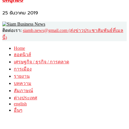
25 ธันวาคม 2019
ติดต่อเรา:
siamb.news@gmail.com (ส่งข่าวประชาสัมพันธ์ที่เมล
นี้)
Home
ฮอตนิวส์
เศรษฐกิจ / ธุรกิจ / การตลาด
การเมือง
รายงาน
บทความ
สัมภาษณ์
ต่างประเทศ
english
อื่นๆ
วาไรตี้
ศิลปะ-วัฒนธรรม