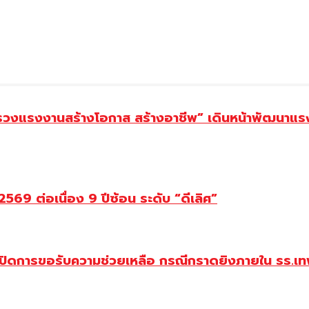
ทรวงแรงงานสร้างโอกาส สร้างอาชีพ” เดินหน้าพัฒนาแรง
69 ต่อเนื่อง 9 ปีซ้อน ระดับ “ดีเลิศ”
ปิดการขอรับความช่วยเหลือ กรณีกราดยิงภายใน รร.เทพ