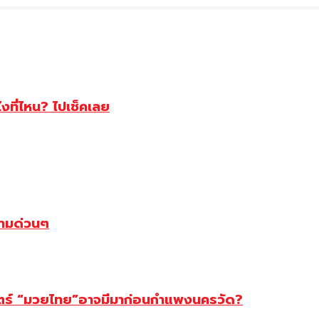
ไงที่ไหน? ไปเช็คเลย
ตามด่วนๆ
สตร์ “มวยไทย”อาจมีมาก่อนกำแพงนครวัด?