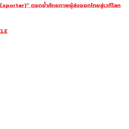
porter)” ตอกย้ำศักยภาพผู้ส่งออกไทยสู่เวทีโลก
CLE