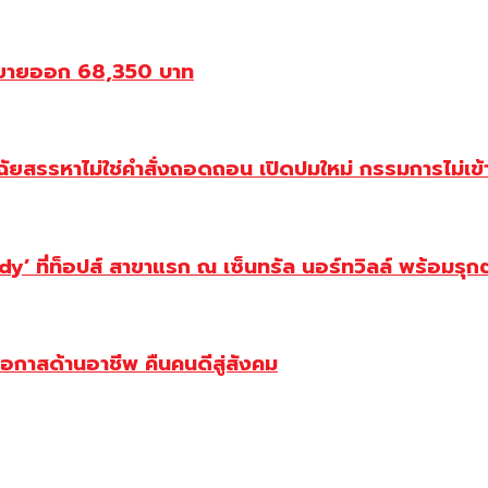
ณขายออก 68,350 บาท
ฉัยสรรหาไม่ใช่คำสั่งถอดถอน เปิดปมใหม่ กรรมการไม่เข
y’ ที่ท็อปส์ สาขาแรก ณ เซ็นทรัล นอร์ทวิลล์ พร้อมรุก
โอกาสด้านอาชีพ คืนคนดีสู่สังคม