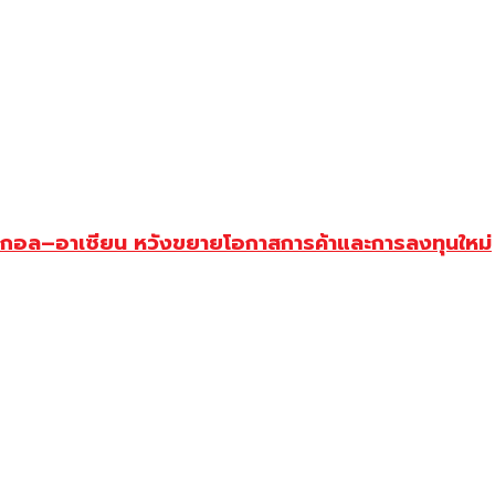
บงกอล–อาเซียน หวังขยายโอกาสการค้าและการลงทุนใหม่