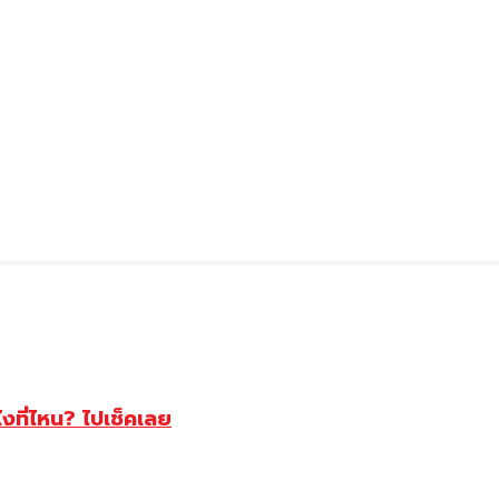
ไงที่ไหน? ไปเช็คเลย