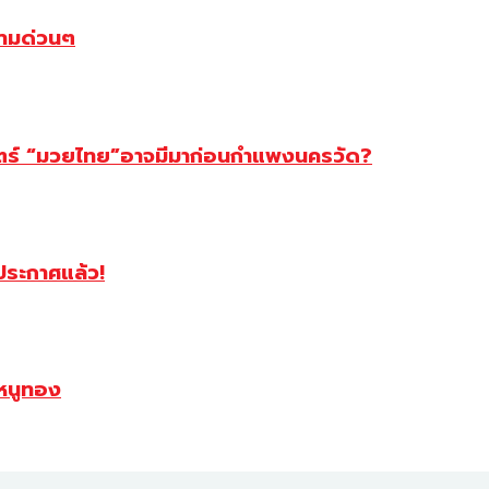
ตามด่วนๆ
สตร์ “มวยไทย”อาจมีมาก่อนกำแพงนครวัด?
ฯประกาศแล้ว!
หนูทอง