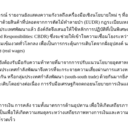
์ รายงานยังแสดงความกังวลถึงเครื่องมือเชิงนโยบายใหม่ ๆ ที
วยสินค้าที่ปลอดจากการตัดไม้ทำลายป่า (EUDR) กฎระเบียบเหล่
ระเทศพัฒนาแล้ว อังค์ถัดจึงเสนอให้ใช้หลักการปฏิบัติที่เป็นพิเศษแ
ed Responsibilities: CBDR) ซึ่งจะช่วยให้เข้าใจความเชื่อมโยงระห
ามเข้มงวดทั่วโลกลง เพื่อเป็นการกระตุ้นการเติบโตจากฝั่งอุปสงค
(real wages)
นายังต้องรับมือกับความท้าทายที่มาจากการปรับแนวนโยบายอุตสาห
นั้นประเทศกำลังพัฒนาจึงควรที่จะกระจายความเสี่ยงผ่านการแสวง
รือกลุ่มประเทศกำลังพัฒนา (south-south trade) ด้วยกันมากยิ่งขึ้
ี่จะเติบโตอย่างต่อเนื่อง การรับมือเศรษฐกิจถดถอยนโยบายการเงิ
ารเงิน การคลัง รวมทั้งมาตรการด้านอุปทาน เพื่อให้เกิดเสถียร
ป็นเพื่อให้เกิดความสมดุลระหว่างเสถียรภาพทางการเงินและความ
่รวดเร็ว