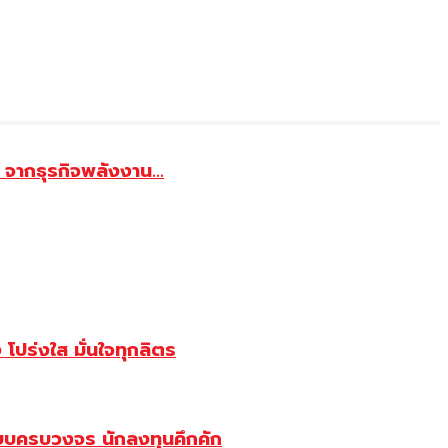
จากธุรกิจพลังงาน...
ปร่งใส มั่นใจทุกลิตร
บบครบวงจร นักลงทุนคึกคัก