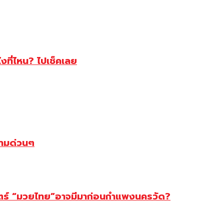
ไงที่ไหน? ไปเช็คเลย
ตามด่วนๆ
สตร์ “มวยไทย”อาจมีมาก่อนกำแพงนครวัด?