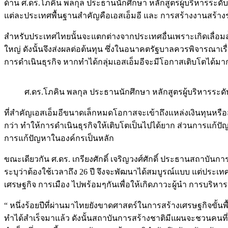
ด้าน ศ.ดร.โภคิน พลกุล ประธานนักศึกษา หลักสูตรผู้บริหารระดับ
แต่ละประเทศพื้นฐานสำคัญคือเอสเอ็มอี และ การสร้างงานสร้างรา
สำหรับประเทศไทยนั้นจะแตกต่างจากประเทศอื่นเพราะเกิดเลื่อมล้ำเ
ใหญ่ ดังนั้นจึงส่งผลต่อต้นทุน ซึ่งในอนาคตรัฐบาลควรพิจารณาเรื่
การดำเนินธุรกิจ หากทำได้กลุ่มเอสเอ็มอีจะมีโอกาสเติบโตได้มากกว่
ศ.ดร.โภคิน พลกุล ประธานนักศึกษา หลักสูตรผู้บริหารระดับ
ที่สำคัญเอสเอ็มอีขนาดเล็กหมดโอกาสจะเข้าถึงแหล่งเงินทุนหรือส
กว่า ทำให้การดำเนินธุรกิจให้เติบโตเป็นไปได้ยาก ส่วนการแก้ปัญ
การแก้ปัญหาในองค์กรเป็นหลัก
ขณะเดียวกัน ศ.ดร. เกรียงศักดิ์ เจริญวงศ์ศักดิ์ ประธานสถาบันกา
ระบุว่าต้องใช้เวลาถึง 26 ปี จึงจะพัฒนาได้สมบูรณ์แบบ แต่ป
เศรษฐกิจ การเมือง ไปพร้อมๆกันเพื่อให้เกิดภาวะผู้นำ การบร
“ หนึ่งร้อยปีที่ผ่านมาไทยยังขาดศาสตร์ในการสร้างเศรษฐกิจขั้น
ทำได้สำเร็จมาแล้ว ดังนั้นสถาบันการสร้างชาติมีแผนจะชวนคนที