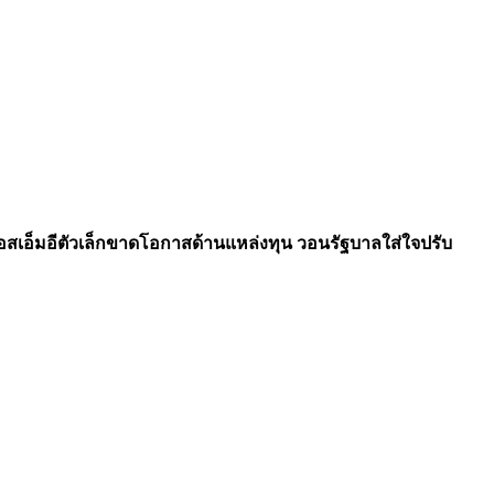
งเอสเอ็มอีตัวเล็กขาดโอกาสด้านแหล่งทุน วอนรัฐบาลใส่ใจปรับ