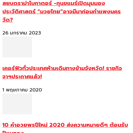
สยบดราม่าโบกาตอร์ -กุนขแมร์เปิดมุมมอง
ประวัติศาสตร์ “มวยไทย”อาจมีมาก่อนกำแพงนคร
วัด?
26 มกราคม 2023
เคอร์ฟิวทั่วประเทศห้ามเดินทางข้ามจังหวัด! ราชกิจ
จาฯประกาศแล้ว!
1 พฤษภาคม 2020
10 คำอวยพรปีใหม่ 2020 ส่งความหมายดีๆ ต้อนรับ