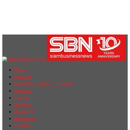
Home
ฮอตนิวส์
เศรษฐกิจ / ธุรกิจ / การตลาด
การเมือง
รายงาน
บทความ
สัมภาษณ์
ต่างประเทศ
english