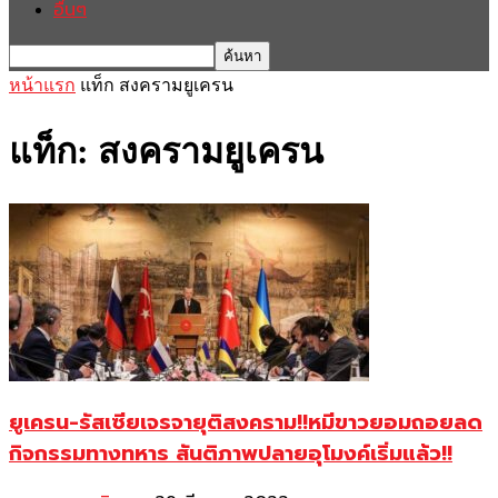
อื่นๆ
หน้าแรก
แท็ก
สงครามยูเครน
แท็ก: สงครามยูเครน
ยูเครน-รัสเซียเจรจายุติสงคราม!!หมีขาวยอมถอยลด
กิจกรรมทางทหาร สันติภาพปลายอุโมงค์เริ่มแล้ว!!