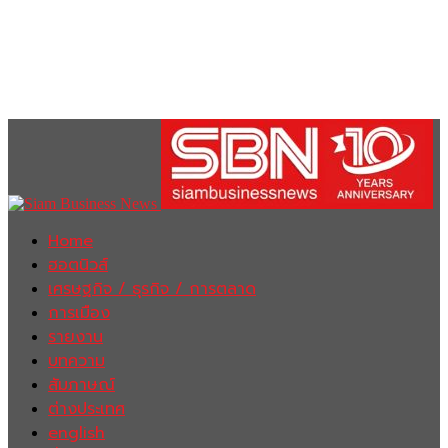
Home
ฮอตนิวส์
เศรษฐกิจ / ธุรกิจ / การตลาด
การเมือง
รายงาน
บทความ
สัมภาษณ์
ต่างประเทศ
english