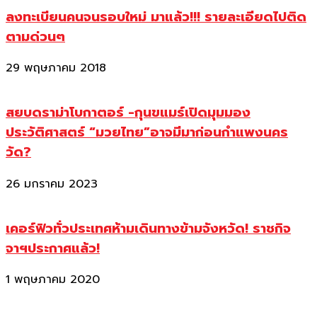
ลงทะเบียนคนจนรอบใหม่ มาแล้ว!!! รายละเอียดไปติด
ตามด่วนๆ
29 พฤษภาคม 2018
สยบดราม่าโบกาตอร์ -กุนขแมร์เปิดมุมมอง
ประวัติศาสตร์ “มวยไทย”อาจมีมาก่อนกำแพงนคร
วัด?
26 มกราคม 2023
เคอร์ฟิวทั่วประเทศห้ามเดินทางข้ามจังหวัด! ราชกิจ
จาฯประกาศแล้ว!
1 พฤษภาคม 2020