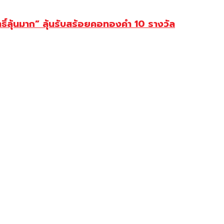
ธิ์ลุ้นมาก” ลุ้นรับสร้อยคอทองคำ 10 รางวัล