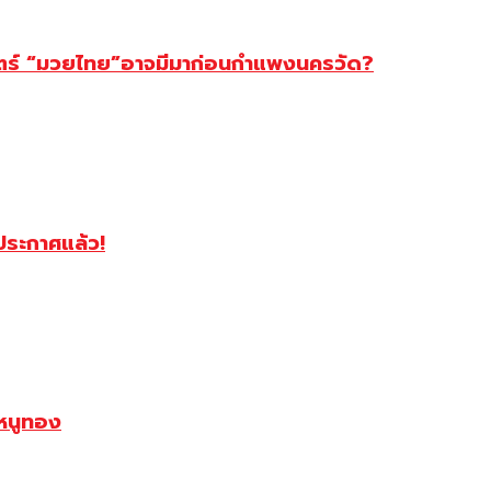
สตร์ “มวยไทย”อาจมีมาก่อนกำแพงนครวัด?
ฯประกาศแล้ว!
หนูทอง