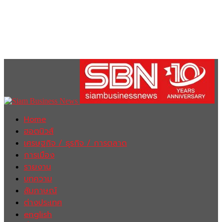
Home
ฮอตนิวส์
เศรษฐกิจ / ธุรกิจ / การตลาด
การเมือง
รายงาน
บทความ
สัมภาษณ์
ต่างประเทศ
english