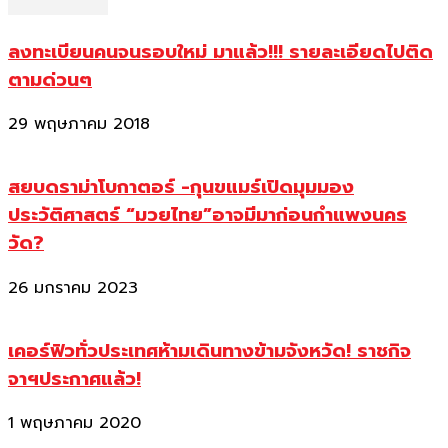
ลงทะเบียนคนจนรอบใหม่ มาแล้ว!!! รายละเอียดไปติด
ตามด่วนๆ
29 พฤษภาคม 2018
สยบดราม่าโบกาตอร์ -กุนขแมร์เปิดมุมมอง
ประวัติศาสตร์ “มวยไทย”อาจมีมาก่อนกำแพงนคร
วัด?
26 มกราคม 2023
เคอร์ฟิวทั่วประเทศห้ามเดินทางข้ามจังหวัด! ราชกิจ
จาฯประกาศแล้ว!
1 พฤษภาคม 2020