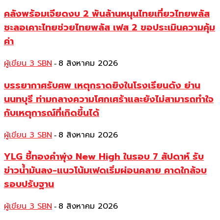
คลังพร้อมเจียดงบ 2 พันล้านหนุนไทยเที่ยวไทยพลัส
ชะลอเคาะไทยช่วยไทยพลัส เฟส 2 ขอประเมินความคุ้ม
ค่า
ผู้เขียน 3 SBN
8 สิงหาคม 2026
-
บรรยากาศรับศพ เหตุกราดยิงในโรงเรียนดัง ย่าน
นนทบุรี ท่ามกลางความโศกเศร้าและยังไม่สามารถทำใจ
กับเหตุการณ์ที่เกิดขึ้นได้
ผู้เขียน 3 SBN
8 สิงหาคม 2026
-
YLG ชี้ทองคำพุ่ง New High ในรอบ 7 สัปดาห์ รับ
ข่าวน้ำมันลง-แนวโน้มเฟดเริ่มผ่อนคลาย คาดใกล้จบ
รอบปรับฐาน
ผู้เขียน 3 SBN
8 สิงหาคม 2026
-