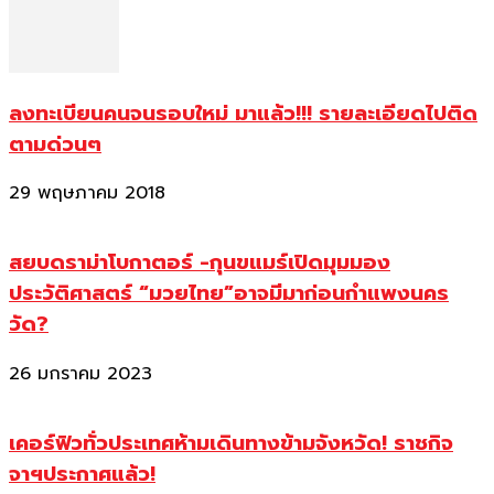
ลงทะเบียนคนจนรอบใหม่ มาแล้ว!!! รายละเอียดไปติด
ตามด่วนๆ
29 พฤษภาคม 2018
สยบดราม่าโบกาตอร์ -กุนขแมร์เปิดมุมมอง
ประวัติศาสตร์ “มวยไทย”อาจมีมาก่อนกำแพงนคร
วัด?
26 มกราคม 2023
เคอร์ฟิวทั่วประเทศห้ามเดินทางข้ามจังหวัด! ราชกิจ
จาฯประกาศแล้ว!