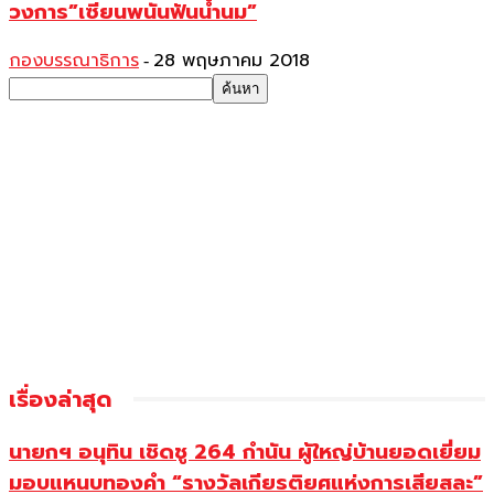
วงการ”เซียนพนันฟันน้ำนม”
กองบรรณาธิการ
28 พฤษภาคม 2018
-
เรื่องล่าสุด
นายกฯ อนุทิน เชิดชู 264 กำนัน ผู้ใหญ่บ้านยอดเยี่ยม
มอบแหนบทองคำ “รางวัลเกียรติยศแห่งการเสียสละ”