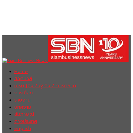
Home
ฮอตนิวส์
เศรษฐกิจ / ธุรกิจ / การตลาด
การเมือง
รายงาน
บทความ
สัมภาษณ์
ต่างประเทศ
english