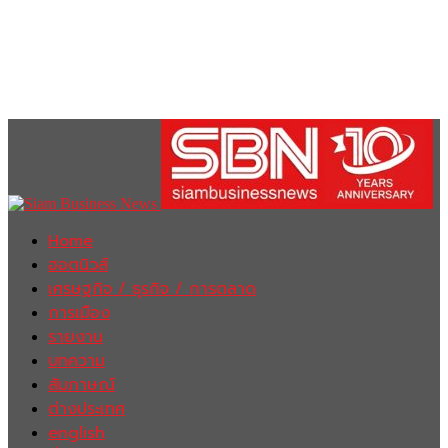
Home
ฮอตนิวส์
เศรษฐกิจ / ธุรกิจ / การตลาด
การเมือง
รายงาน
บทความ
สัมภาษณ์
ต่างประเทศ
english