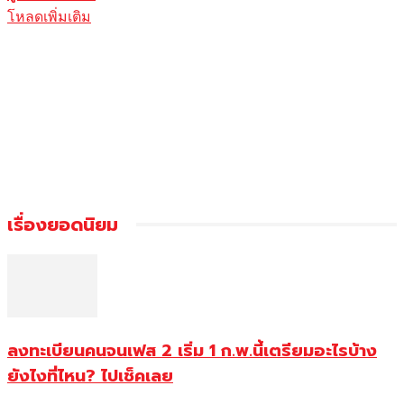
โหลดเพิ่มเติม
เรื่องยอดนิยม
ลงทะเบียนคนจนเฟส 2 เริ่ม 1 ก.พ.นี้เตรียมอะไรบ้าง
ยังไงที่ไหน? ไปเช็คเลย