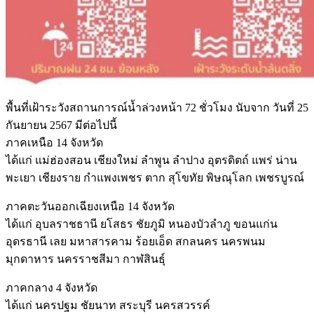
พื้นที่เฝ้าระวังสถานการณ์น้ำล่วงหน้า 72 ชั่วโมง นับจาก วันที่ 25
กันยายน 2567 มีต่อไปนี้
ภาคเหนือ 14 จังหวัด
ได้แก่ แม่ฮ่องสอน เชียงใหม่ ลำพูน ลำปาง อุตรดิตถ์ แพร่ น่าน
พะเยา เชียงราย กำแพงเพชร ตาก สุโขทัย พิษณุโลก เพชรบูรณ์
ภาคตะวันออกเฉียงเหนือ 14 จังหวัด
ได้แก่ อุบลราชธานี ยโสธร ชัยภูมิ หนองบัวลำภู ขอนแก่น
อุดรธานี เลย มหาสารคาม ร้อยเอ็ด สกลนคร นครพนม
มุกดาหาร นครราชสีมา กาฬสินธุ์
ภาคกลาง 4 จังหวัด
ได้แก่ นครปฐม ชัยนาท สระบุรี นครสวรรค์