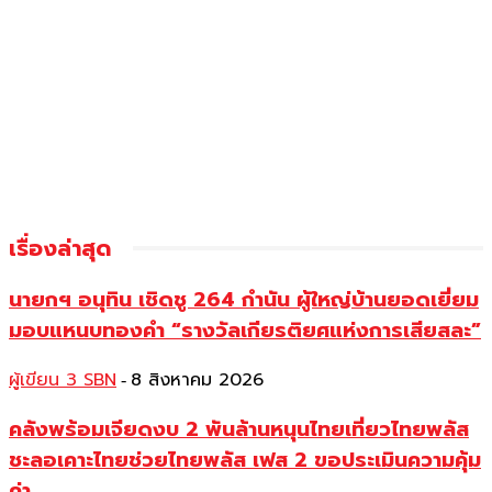
เรื่องล่าสุด
นายกฯ อนุทิน เชิดชู 264 กำนัน ผู้ใหญ่บ้านยอดเยี่ยม
มอบแหนบทองคำ “รางวัลเกียรติยศแห่งการเสียสละ”
ผู้เขียน 3 SBN
8 สิงหาคม 2026
-
คลังพร้อมเจียดงบ 2 พันล้านหนุนไทยเที่ยวไทยพลัส
ชะลอเคาะไทยช่วยไทยพลัส เฟส 2 ขอประเมินความคุ้ม
ค่า