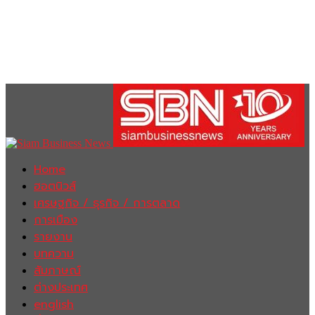
Home
ฮอตนิวส์
เศรษฐกิจ / ธุรกิจ / การตลาด
การเมือง
รายงาน
บทความ
สัมภาษณ์
ต่างประเทศ
english