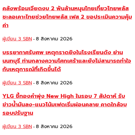
คลังพร้อมเจียดงบ 2 พันล้านหนุนไทยเที่ยวไทยพลัส
ชะลอเคาะไทยช่วยไทยพลัส เฟส 2 ขอประเมินความคุ้ม
ค่า
ผู้เขียน 3 SBN
8 สิงหาคม 2026
-
บรรยากาศรับศพ เหตุกราดยิงในโรงเรียนดัง ย่าน
นนทบุรี ท่ามกลางความโศกเศร้าและยังไม่สามารถทำใจ
กับเหตุการณ์ที่เกิดขึ้นได้
ผู้เขียน 3 SBN
8 สิงหาคม 2026
-
YLG ชี้ทองคำพุ่ง New High ในรอบ 7 สัปดาห์ รับ
ข่าวน้ำมันลง-แนวโน้มเฟดเริ่มผ่อนคลาย คาดใกล้จบ
รอบปรับฐาน
ผู้เขียน 3 SBN
8 สิงหาคม 2026
-