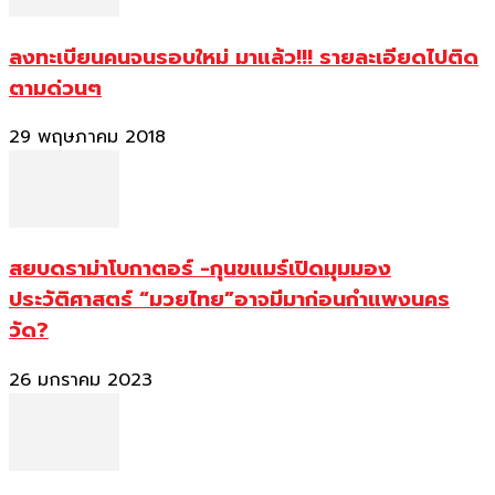
ลงทะเบียนคนจนรอบใหม่ มาแล้ว!!! รายละเอียดไปติด
ตามด่วนๆ
29 พฤษภาคม 2018
สยบดราม่าโบกาตอร์ -กุนขแมร์เปิดมุมมอง
ประวัติศาสตร์ “มวยไทย”อาจมีมาก่อนกำแพงนคร
วัด?
26 มกราคม 2023