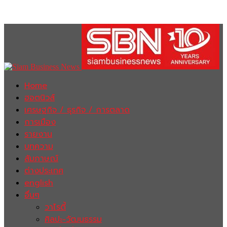
Home
ฮอตนิวส์
เศรษฐกิจ / ธุรกิจ / การตลาด
การเมือง
รายงาน
บทความ
สัมภาษณ์
ต่างประเทศ
english
อื่นๆ
วาไรตี้
ศิลปะ-วัฒนธรรม