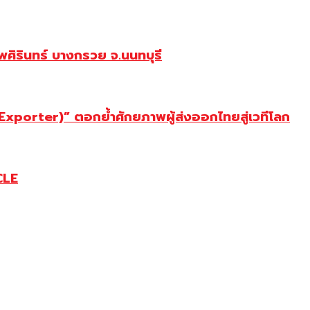
ศิรินทร์ บางกรวย จ.นนทบุรี
porter)” ตอกย้ำศักยภาพผู้ส่งออกไทยสู่เวทีโลก
CLE