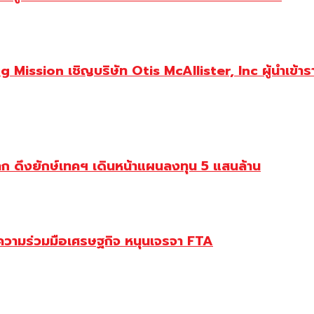
ission เชิญบริษัท Otis McAllister, Inc ผู้นำเข้ารา
ลก ดึงยักษ์เทคฯ เดินหน้าแผนลงทุน 5 แสนล้าน
บความร่วมมือเศรษฐกิจ หนุนเจรจา FTA