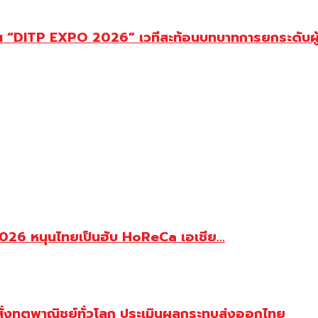
า ใน “DITP EXPO 2026” เวทีสะท้อนบทบาทการยกระดับผู
26 หนุนไทยเป็นฮับ HoReCa เอเชีย...
่งทูตพาณิชย์ทั่วโลก ประเมินผลกระทบส่งออกไทย