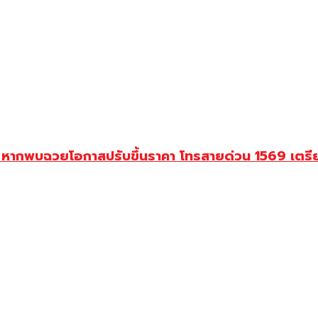
 หากพบฉวยโอกาสปรับขึ้นราคา โทรสายด่วน 1569 เตรีย