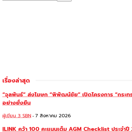
เรื่องล่าสุด
“จุลพันธ์” ส่งโฆษก “พิพัฒน์ชัย” เปิดโครงการ “กระ
อย่างยั่งยืน
ผู้เขียน 3 SBN
7 สิงหาคม 2026
-
ILINK คว้า 100 คะแนนเต็ม AGM Checklist ประจำปี 25