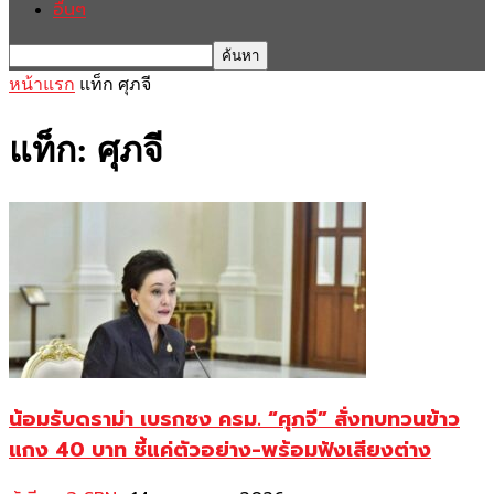
อื่นๆ
หน้าแรก
แท็ก
ศุภจี
แท็ก: ศุภจี
น้อมรับดราม่า เบรกชง ครม. “ศุภจี” สั่งทบทวนข้าว
แกง 40 บาท ชี้แค่ตัวอย่าง-พร้อมฟังเสียงต่าง