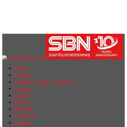
Home
ฮอตนิวส์
เศรษฐกิจ / ธุรกิจ / การตลาด
การเมือง
รายงาน
บทความ
สัมภาษณ์
ต่างประเทศ
english