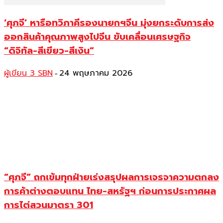
‘ศุภจี’ หารือทวิภาคีรองนายกฯจีน มุ่งยกระดับการส่ง
ออกสินค้าคุณภาพสูงไปจีน ขับเคลื่อนเศรษฐกิจ
“ดิจิทัล-สีเขียว-สีเงิน”
ผู้เขียน 3 SBN
24 พฤษภาคม 2026
-
“ศุภจี” ถกเข้มทุกฝ่ายเร่งสรุปผลการเจรจาความตกลง
การค้าต่างตอบแทน ไทย-สหรัฐฯ ก่อนการประกาศผล
การไต่สวนมาตรา 301