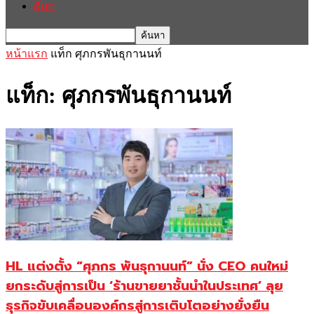
อื่นๆ
หน้าแรก
แท็ก
ศุภกรพันธุกานนท์
แท็ก: ศุภกรพันธุกานนท์
HL แต่งตั้ง “ศุภกร พันธุกานนท์” นั่ง CEO คนใหม่
ยกระดับสู่การเป็น ‘ร้านขายยาชั้นนำในประเทศ’ ลุย
ธุรกิจขับเคลื่อนองค์กรสู่การเติบโตอย่างยั่งยืน