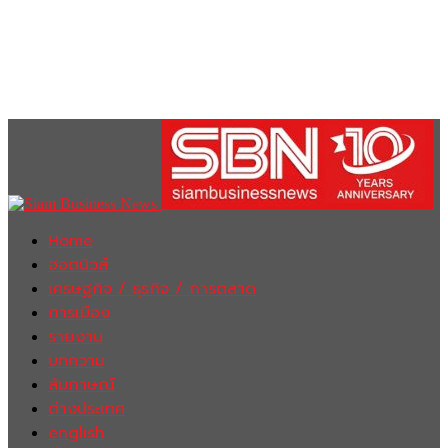
Home
ฮอตนิวส์
เศรษฐกิจ / ธุรกิจ / การตลาด
การเมือง
รายงาน
บทความ
สัมภาษณ์
ต่างประเทศ
english