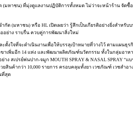
ัด (มหาชน) ที่มุ่งดูแลงานปฏิบัติการทั้งหมด ไม่ว่าจะหน้าร้าน จัดซื
ดจำกัด (มหาชน) หรือ HL เปิดเผยว่า รู้สึกเป็นเกียรติอย่างยิ่งส
่ออย่าง ราบรื่น ควบคู่การพัฒนาสิ่งใหม่
ตั้งใจที่จะดำเนินงานเพื่อให้บรรลุเป้าหมายที่วางไว้ ตามแผนธุรกิ
ขาเพิ่มอีก 14 แห่ง และพัฒนาผลิตภัณฑ์นวัตกรรม ทั้งในกลุ่มอาหารเ
ส อย่าง สเปรย์พ่นปาก-จมูก MOUTH SPRAY & NASAL SPRAY “แบรนด
ด้วยสินค้ากว่า 10,000 รายการ ครอบคลุมทั้งยา เวชภัณฑ์ เวชสำอ
ที่สุด