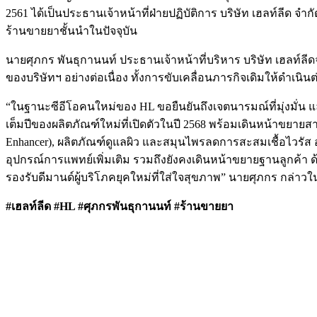
2561 ได้เป็นประธานเจ้าหน้าที่ฝ่ายปฏิบัติการ บริษัท เฮลท์ลีด จำก
ร้านขายยาชั้นนำในปัจจุบัน
นายศุภกร พันธุกานนท์ ประธานเจ้าหน้าที่บริหาร บริษัท เฮลท์ลี
ของบริษัทฯ อย่างต่อเนื่อง ทั้งการขับเคลื่อนภารกิจเดิมให้ดำเนินต
“ในฐานะซีอีโอคนใหม่ของ HL ขอยืนยันถึงเจตนารมณ์ที่มุ่งมั่น และ
เต็มปีของผลิตภัณฑ์ใหม่ที่เปิดตัวในปี 2568 พร้อมเดินหน้าขยายสา
Enhancer), ผลิตภัณฑ์ดูแลผิว และสมุนไพรลดการสะสมเชื้อไวรั
อุปกรณ์การแพทย์เพิ่มเติม รวมถึงยังคงเดินหน้าขยายฐานลูกค้า 
รองรับดีมานด์ผู้บริโภคยุคใหม่ที่ใส่ใจสุขภาพ” นายศุภกร กล่าวใน
#เฮลท์ลีด #HL #ศุภกรพันธุกานนท์ #ร้านขายยา