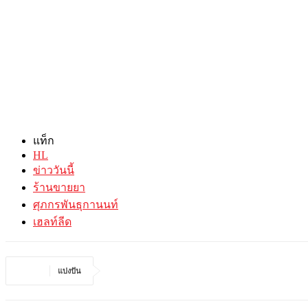
แท็ก
HL
ข่าววันนี้
ร้านขายยา
ศุภกรพันธุกานนท์
เฮลท์ลีด
แบ่งปัน