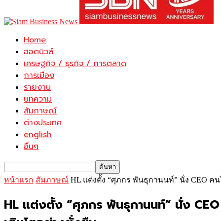
Home
ฮอตนิวส์
เศรษฐกิจ / ธุรกิจ / การตลาด
การเมือง
รายงาน
บทความ
สัมภาษณ์
ต่างประเทศ
english
อื่นๆ
หน้าแรก
สัมภาษณ์
HL แต่งตั้ง “ศุภกร พันธุกานนท์” นั่ง CEO คน
HL แต่งตั้ง “ศุภกร พันธุกานนท์” นั่ง CEO 