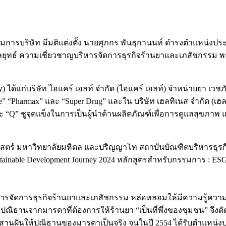
การบริษัท มีมติแต่งตั้ง นายศุภกร พันธุกานนท์ ดำรงตำแหน่งประธาน
งกลยุทธ์ ความเชี่ยวชาญบริหารจัดการธุรกิจร้านยาและเภสัชกรรม 
y) ได้แก่บริษัท ไอแคร์ เฮลท์ จำกัด (ไอแคร์ เฮลท์) จำหน่ายยา 
re” “Pharmax” และ “Super Drug” และใน บริษัท เฮลทิเนส จำกัด (เ
ละ “Q” ชูจุดแข็งในการเป็นผู้นำด้านผลิตภัณฑ์เพื่อการดูแลสุข
ศาสตร์ มหาวิทยาลัยมหิดล และปริญญาโท สถาบันบัณฑิตบริหารธุรกิ
 Sustainable Development Journey 2024 หลักสูตรสำหรับกรรมการ : 
รจัดการธุรกิจร้านยาและเภสัชกรรม หล่อหลอมให้มีความรู้ความเข
บปณิธานจากมารดาที่ต้องการให้ร้านยา “เป็นที่พึ่งของชุมชน” จึงต
สานฝันให้ปณิธานของมารดาเป็นจริง จนในปี 2554 ได้รับตำแหน่งประธ