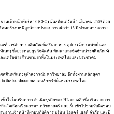
เจ้าหน้าที่บริหาร (CEO) มีผลตั้งแต่วันที่ 1 มีนาคม 2569 ด้วย
พร้อมสร้างบทพิสูจน์จากประสบการณ์กว่า 15 ปี ท่ามกลางสภาวะ
เวชภัณฑ์ เวชสำอาง ผลิตภัณฑ์เสริมอาหาร อุปกรณ์การแพทย์ และ
ฮลทิเนส) ซึ่งประกอบธุรกิจคิดค้น พัฒนาและจัดจำหน่ายผลิตภัณฑ์
ภาพ และเครือข่ายร้านขายยาทั้งในประเทศไทยและประชาคม
จศศินทร์แห่งจุฬาลงกรณ์มหาวิทยาลัย อีกทั้งผ่านหลักสูตร
ESG in the boardroom ตลาดหลักทรัพย์แห่งประเทศไทย
้าใจในบริบทการดำเนินธุรกิจของ HL อย่างลึกซึ้ง เริ่มจากการ
ัดสินใจเลือกเรียนสาขาเภสัชศาสตร์ และเริ่มเข้าไปช่วยรับผิดชอบ
านเจ้าหน้าที่ฝ่ายปฏิบัติการ บริษัท ไอแคร์ เฮลท์ จำกัด และปี