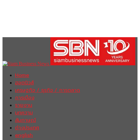
Home
ฮอตนิวส์
เศรษฐกิจ / ธุรกิจ / การตลาด
การเมือง
รายงาน
บทความ
สัมภาษณ์
ต่างประเทศ
english