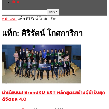
อื่นๆ
หน้าแรก
แท็ก
ศิริรัตน์ โกศการิกา
แท็ก: ศิริรัตน์ โกศการิกา
น่าเรียนนะ! BrandKU EXT หลักสูตรสร้างผู้นำรับยุค
ดิจิตอล 4.0