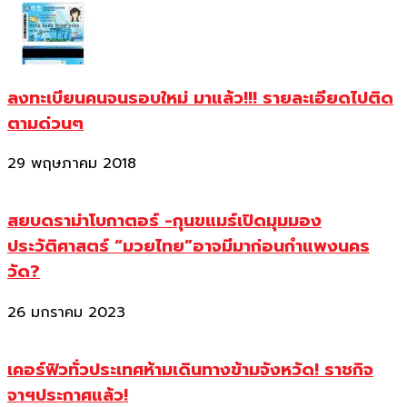
ลงทะเบียนคนจนรอบใหม่ มาแล้ว!!! รายละเอียดไปติด
ตามด่วนๆ
29 พฤษภาคม 2018
สยบดราม่าโบกาตอร์ -กุนขแมร์เปิดมุมมอง
ประวัติศาสตร์ “มวยไทย”อาจมีมาก่อนกำแพงนคร
วัด?
26 มกราคม 2023
เคอร์ฟิวทั่วประเทศห้ามเดินทางข้ามจังหวัด! ราชกิจ
จาฯประกาศแล้ว!