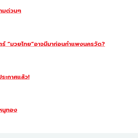
ตามด่วนๆ
สตร์ “มวยไทย”อาจมีมาก่อนกำแพงนครวัด?
ฯประกาศแล้ว!
หนูทอง