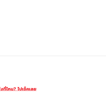
ไงที่ไหน? ไปเช็คเลย