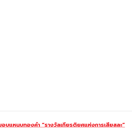
ยม มอบแหนบทองคำ “รางวัลเกียรติยศแห่งการเสียสละ”