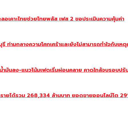
ะลอเคาะไทยช่วยไทยพลัส เฟส 2 ขอประเมินความคุ้มค่า
ี ท่ามกลางความโศกเศร้าและยังไม่สามารถทำใจกับเหตุการ
วน้ำมันลง-แนวโน้มเฟดเริ่มผ่อนคลาย คาดใกล้จบรอบปรั
ำรายได้รวม 268,334 ล้านบาท ยอดขายออนไลน์โต 29% ป