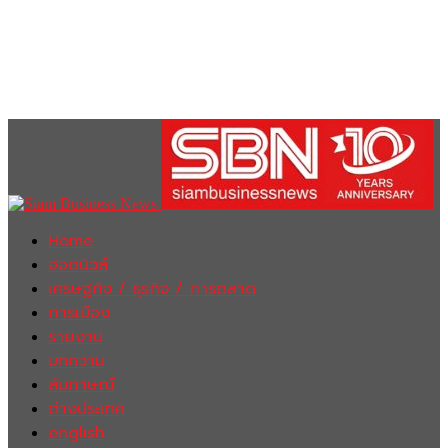
Home
ฮอตนิวส์
เศรษฐกิจ / ธุรกิจ / การตลาด
การเมือง
รายงาน
บทความ
สัมภาษณ์
ต่างประเทศ
english