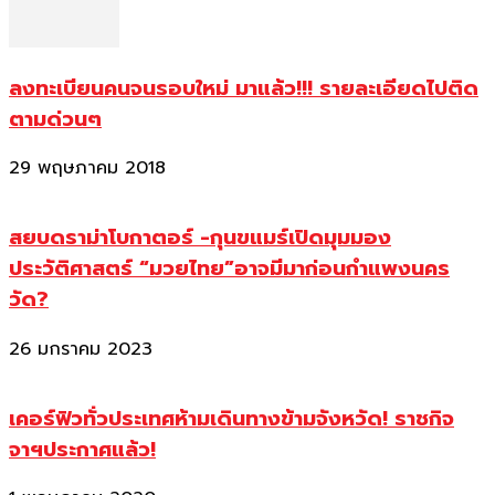
ลงทะเบียนคนจนรอบใหม่ มาแล้ว!!! รายละเอียดไปติด
ตามด่วนๆ
29 พฤษภาคม 2018
สยบดราม่าโบกาตอร์ -กุนขแมร์เปิดมุมมอง
ประวัติศาสตร์ “มวยไทย”อาจมีมาก่อนกำแพงนคร
วัด?
26 มกราคม 2023
เคอร์ฟิวทั่วประเทศห้ามเดินทางข้ามจังหวัด! ราชกิจ
จาฯประกาศแล้ว!