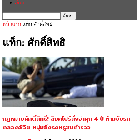
อื่นๆ
หน้าแรก
แท็ก
ศักดิ์สิทธิ
แท็ก: ศักดิ์สิทธิ
กฎหมายศักดิ์สิทธิ์! สิงคโปร์สั่งจำคุก 4 ปี ห้ามขับรถ
ตลอดชีวิต หนุ่มซิ่งรถหรูชนตำรวจ