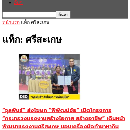
อื่นๆ
หน้าแรก
แท็ก
ศรีสะเกษ
แท็ก: ศรีสะเกษ
“จุลพันธ์” ส่งโฆษก “พิพัฒน์ชัย” เปิดโครงการ
“กระทรวงแรงงานสร้างโอกาส สร้างอาชีพ” เดินหน้า
พัฒนาแรงงานศรีสะเกษ มอบเครื่องมือทำมาหากิน