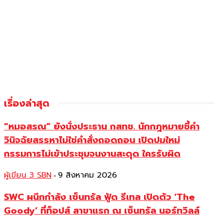
เรื่องล่าสุด
“หมอสรณ” ยังนั่งประธาน กสทช. นักกฎหมายชี้คำ
วินิจฉัยสรรหาไม่ใช่คำสั่งถอดถอน เปิดปมใหม่
กรรมการไม่เข้าประชุมจนงานสะดุด ใครรับผิด
ผู้เขียน 3 SBN
9 สิงหาคม 2026
-
SWC ผนึกกำลัง เซ็นทรัล ฟู้ด รีเทล เปิดตัว ‘The
Goody’ ที่ท็อปส์ สาขาแรก ณ เซ็นทรัล นอร์ทวิลล์