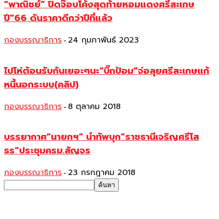
“พาณิชย์” ปิดจ๊อบโค้งสุดท้ายหอมแดงศรีสะเกษ
ปี”66 ดันราคาดีกว่าปีที่แล้ว
กองบรรณาธิการ
24 กุมภาพันธ์ 2023
-
ไปโห่ต้อนรับกันเยอะๆนะ“บิ๊กป้อม”จ่อลุยศรีสะเกษแก้
หนี้นอกระบบ(คลิป)
กองบรรณาธิการ
8 ตุลาคม 2018
-
บรรยากาศ”นายกฯ” นำทัพบุก”ราชธานีเจริญศรีโส
ธร”ประชุมครม.สัญจร
กองบรรณาธิการ
23 กรกฎาคม 2018
-