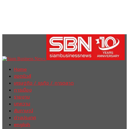
Home
ฮอตนิวส์
เศรษฐกิจ / ธุรกิจ / การตลาด
การเมือง
รายงาน
บทความ
สัมภาษณ์
ต่างประเทศ
english