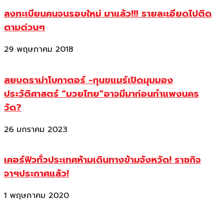
ลงทะเบียนคนจนรอบใหม่ มาแล้ว!!! รายละเอียดไปติด
ตามด่วนๆ
29 พฤษภาคม 2018
สยบดราม่าโบกาตอร์ -กุนขแมร์เปิดมุมมอง
ประวัติศาสตร์ “มวยไทย”อาจมีมาก่อนกำแพงนคร
วัด?
26 มกราคม 2023
เคอร์ฟิวทั่วประเทศห้ามเดินทางข้ามจังหวัด! ราชกิจ
จาฯประกาศแล้ว!
1 พฤษภาคม 2020