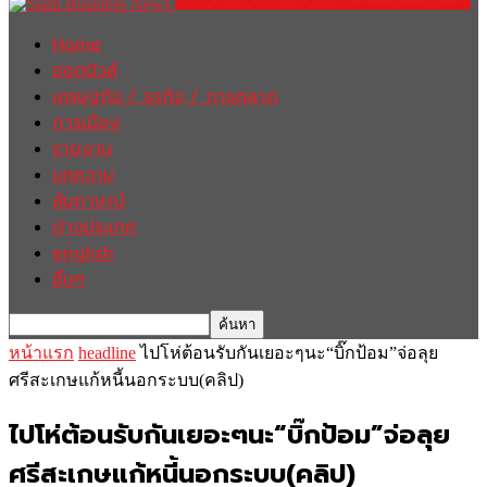
Home
ฮอตนิวส์
เศรษฐกิจ / ธุรกิจ / การตลาด
การเมือง
รายงาน
บทความ
สัมภาษณ์
ต่างประเทศ
english
อื่นๆ
หน้าแรก
headline
ไปโห่ต้อนรับกันเยอะๆนะ“บิ๊กป้อม”จ่อลุย
ศรีสะเกษแก้หนี้นอกระบบ(คลิป)
ไปโห่ต้อนรับกันเยอะๆนะ“บิ๊กป้อม”จ่อลุย
ศรีสะเกษแก้หนี้นอกระบบ(คลิป)