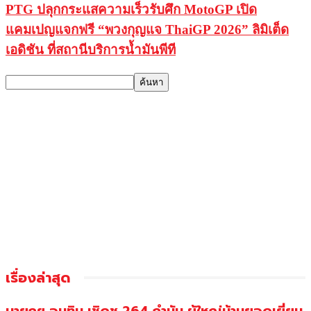
PTG ปลุกกระแสความเร็วรับศึก MotoGP เปิด
แคมเปญแจกฟรี “พวงกุญแจ ThaiGP 2026” ลิมิเต็ด
เอดิชัน ที่สถานีบริการน้ำมันพีที
เรื่องล่าสุด
นายกฯ อนุทิน เชิดชู 264 กำนัน ผู้ใหญ่บ้านยอดเยี่ยม