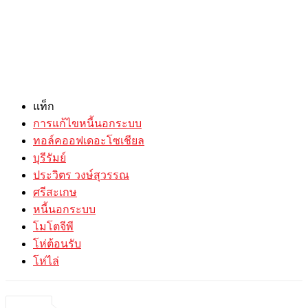
แท็ก
การแก้ไขหนี้นอกระบบ
ทอล์คออฟเดอะโซเชียล
บุรีรัมย์
ประวิตร วงษ์สุวรรณ
ศรีสะเกษ
หนี้นอกระบบ
โมโตจีพี
โห่ต้อนรับ
โห่ไล่