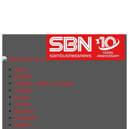
Home
ฮอตนิวส์
เศรษฐกิจ / ธุรกิจ / การตลาด
การเมือง
รายงาน
บทความ
สัมภาษณ์
ต่างประเทศ
english