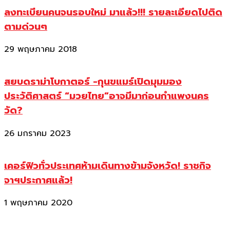
ลงทะเบียนคนจนรอบใหม่ มาแล้ว!!! รายละเอียดไปติด
ตามด่วนๆ
29 พฤษภาคม 2018
สยบดราม่าโบกาตอร์ -กุนขแมร์เปิดมุมมอง
ประวัติศาสตร์ “มวยไทย”อาจมีมาก่อนกำแพงนคร
วัด?
26 มกราคม 2023
เคอร์ฟิวทั่วประเทศห้ามเดินทางข้ามจังหวัด! ราชกิจ
จาฯประกาศแล้ว!
1 พฤษภาคม 2020