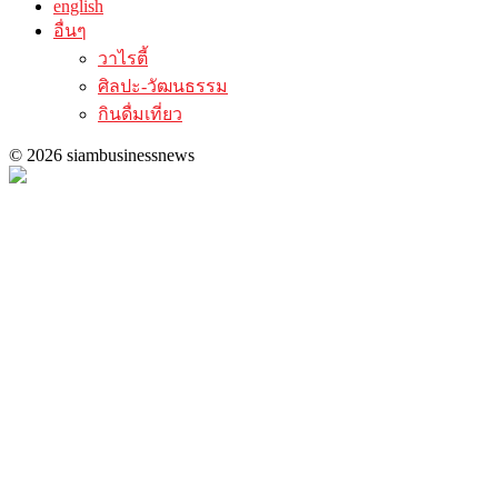
english
อื่นๆ
วาไรตี้
ศิลปะ-วัฒนธรรม
กินดื่มเที่ยว
© 2026 siambusinessnews