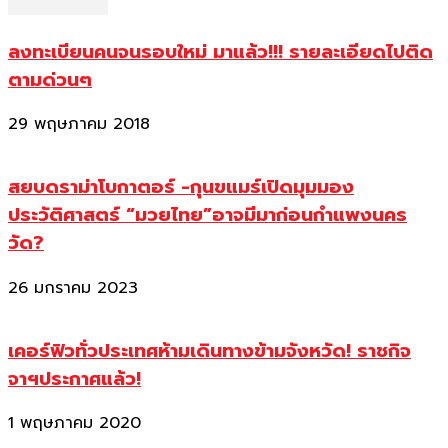
ลงทะเบียนคนจนรอบใหม่ มาแล้ว!!! รายละเอียดไปติด
ตามด่วนๆ
29 พฤษภาคม 2018
สยบดราม่าโบกาตอร์ -กุนขแมร์เปิดมุมมอง
ประวัติศาสตร์ “มวยไทย”อาจมีมาก่อนกำแพงนคร
วัด?
26 มกราคม 2023
เคอร์ฟิวทั่วประเทศห้ามเดินทางข้ามจังหวัด! ราชกิจ
จาฯประกาศแล้ว!
1 พฤษภาคม 2020