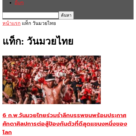
อื่นๆ
หน้าแรก
แท็ก
วันมวยไทย
แท็ก: วันมวยไทย
6 ก.พ.วันมวยไทยร่วมรำลึกบรรพชนพร้อมประกาศ
ศักดาศิลปการต่อสู้ป้องกันตัวที่ดีสุดแขนงหนึ่งของ
โลก