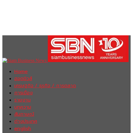
Home
ฮอตนิวส์
เศรษฐกิจ / ธุรกิจ / การตลาด
การเมือง
รายงาน
บทความ
สัมภาษณ์
ต่างประเทศ
english