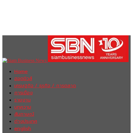
Home
ฮอตนิวส์
เศรษฐกิจ / ธุรกิจ / การตลาด
การเมือง
รายงาน
บทความ
สัมภาษณ์
ต่างประเทศ
english