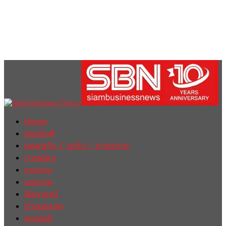
Home
ฮอตนิวส์
เศรษฐกิจ / ธุรกิจ / การตลาด
การเมือง
รายงาน
บทความ
สัมภาษณ์
ต่างประเทศ
english