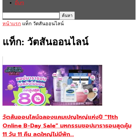
อื่นๆ
หน้าแรก
แท็ก
วัตสันออนไลน์
แท็ก: วัตสันออนไลน์
วัตสันออนไลน์ฉลองแคมเปญใหญ่แห่งปี “11th
Online B-Day Sale” มหกรรมชอปมาราธอนสุดคุ้ม
11 วัน 11 คืน ลดใหญ่ไม่มีพัก...