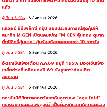
โตกว่า 5 เท่า คนสั่งกาแฟดำ-เคลียร์มัตฉะทะลุ 10 ล้าน
แก้ว
ผู้เขียน 3 SBN
6 สิงหาคม 2026
-
เมเจอร์ ซีนีเพล็กซ์ กรุ้ป มอบประสบการณ์สุดคุ้มให้
สมาชิก M GEN เปิดแคมเปญ “M GEN ลุ้นทอง ดูมาก
ยิ่งมีสิทธิ์ลุ้นมาก” ลุ้นรับสร้อยคอทองคำ 10 รางวัล
ผู้เขียน 3 SBN
6 สิงหาคม 2026
-
อัตราเงินเฟ้อเดือน ก.ค.69 อยู่ที่ 1.95% มองเงินเฟ้อ
เฉลี่ยช่วงที่เหลือของปี 69 ยังสูงกว่าก่อนเกิด
สงคราม
ผู้เขียน 3 SBN
6 สิงหาคม 2026
-
สถาบันนิติวิทยาศาสตร์แจงชันสูตรศพ “ฮลุน โซโล่”
กระบวนการตรวจพิสูจน์จำเป็นต้องใช้เวลาในการตรวจ