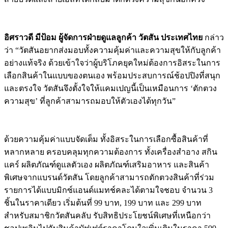
อิศราวดี มีป้อม ผู้จัดการฝ่ายดูแลลูกค้า วัตสัน ประเทศไทย
กล่าว
ว่า “วัตสันอยากส่งมอบทั้งความคุ้
มค่าและความสุขให้กับลูกค้า
อย่
างแท้จริง ด้วยเข้าใจว่าผู้บริโภคยุคใหม่
ต้องการอิสระในการ
เลือกสินค้
าในแบบของตนเอง พร้อมประสบการณ์ช้อปปิงที่สนุ
ก
และตรงใจ วัตสันจึงตั้งใจให้แคมเปญนี้เป็
นเหมือนการ ‘ตักตวง
ความสุข’ ที่ลูกค้าสามารถมอบให้ตัวเองได้
ทุกวัน
”
ด้วยความคุ้มค่าแบบจัดเต็ม ทั้งอิสระในการเลือกซื้อสินค้
าที่
หลากหลาย ครอบคลุมทุกความต้องการ ทั้งเครื่องสำอาง สกิน
แคร์ ผลิตภัณฑ์ดูแลตัวเอง ผลิตภัณฑ์เสริมอาหาร และสินค้า
พิเศษจากแบรนด์วัตสัน โดยลูกค้าสามารถตักตวงสินค้าที่
ร่วม
รายการได้แบบมิกซ์แอนด์
แมทช์คละได้ตามใจชอบ จำนวน
3
ชิ้นในราคาเดียว เริ่มต้นที่
99
บาท
,
199
บาท และ
299
บาท
สำหรับสมาชิกวัตสันคลับ รับสิทธิประโยชน์พิเศษที่เหนื
อกว่า