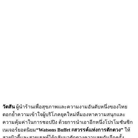
วัตสัน
ผู้นำร้านเพื่อสุ
ขภาพและความงามอันดับหนึ่
งของไทย
ตอกย้ำความเข้าใจผู้บริโภคยุ
คใหม่ที่มองหาความสนุกและ
ความคุ้
มค่าในการชอปปิง ด้วยการนำเอาอีกหนึ่งโปรโมชันซิ
ก
เนเจอร์ยอดนิยม
“Watsons Buffet #
สวรรค์แห่งการตักตวง”
ให้
สายบิวตี้และสายเฮลท์ได้กลั
บมาตักตวงความสุขกันอีกครั้ง