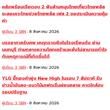
คลังพร้อมเจียดงบ 2 พันล้านหนุนไทยเที่ยวไทยพลัส
ชะลอเคาะไทยช่วยไทยพลัส เฟส 2 ขอประเมินความคุ้ม
ค่า
ผู้เขียน 3 SBN
8 สิงหาคม 2026
-
บรรยากาศรับศพ เหตุกราดยิงในโรงเรียนดัง ย่าน
นนทบุรี ท่ามกลางความโศกเศร้าและยังไม่สามารถทำใจ
กับเหตุการณ์ที่เกิดขึ้นได้
ผู้เขียน 3 SBN
8 สิงหาคม 2026
-
YLG ชี้ทองคำพุ่ง New High ในรอบ 7 สัปดาห์ รับ
ข่าวน้ำมันลง-แนวโน้มเฟดเริ่มผ่อนคลาย คาดใกล้จบ
รอบปรับฐาน
ผู้เขียน 3 SBN
8 สิงหาคม 2026
-