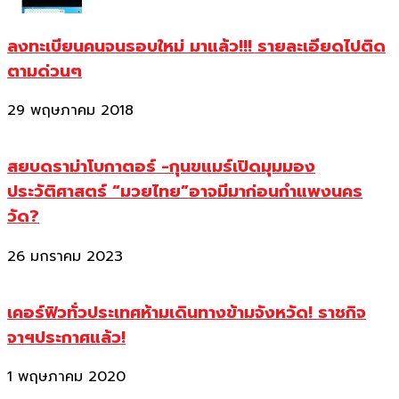
ลงทะเบียนคนจนรอบใหม่ มาแล้ว!!! รายละเอียดไปติด
ตามด่วนๆ
29 พฤษภาคม 2018
สยบดราม่าโบกาตอร์ -กุนขแมร์เปิดมุมมอง
ประวัติศาสตร์ “มวยไทย”อาจมีมาก่อนกำแพงนคร
วัด?
26 มกราคม 2023
เคอร์ฟิวทั่วประเทศห้ามเดินทางข้ามจังหวัด! ราชกิจ
จาฯประกาศแล้ว!
1 พฤษภาคม 2020