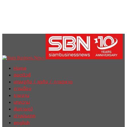
Home
ฮอตนิวส์
เศรษฐกิจ / ธุรกิจ / การตลาด
การเมือง
รายงาน
บทความ
สัมภาษณ์
ต่างประเทศ
english