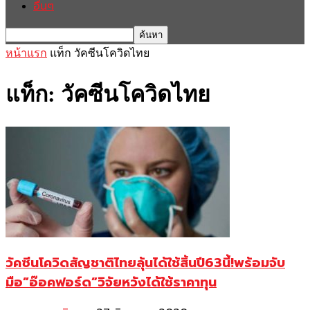
อื่นๆ
หน้าแรก
แท็ก
วัคซีนโควิดไทย
แท็ก: วัคซีนโควิดไทย
วัคซีนโควิดสัญชาติไทยลุ้นได้ใช้สิ้นปี63นี้!พร้อมจับ
มือ”อ๊อคฟอร์ด”วิจัยหวังได้ใช้ราคาทุน