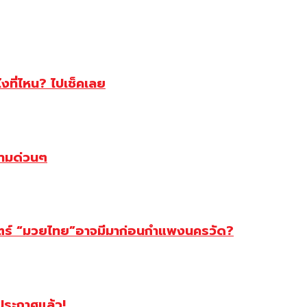
ไงที่ไหน? ไปเช็คเลย
ตามด่วนๆ
สตร์ “มวยไทย”อาจมีมาก่อนกำแพงนครวัด?
ฯประกาศแล้ว!