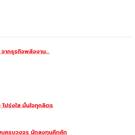
จากธุรกิจพลังงาน...
ปร่งใส มั่นใจทุกลิตร
บบครบวงจร นักลงทุนคึกคัก