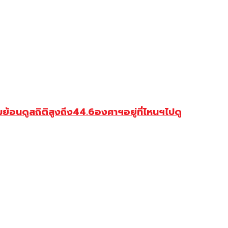
มย้อนดูสถิติสูงถึง44.6องศาฯอยู่ที่ไหนฯไปดู