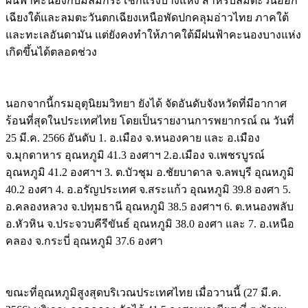
ฝนฟ้าคะนองกับมีลมกระโชกแรงบางแห่ง สำหรับลมตะวันออก
เฉียงใต้และลมตะวันตกเฉียงเหนือพัดปกคลุมอ่าวไทย ภาคใต้
และทะเลอันดามัน แต่ยังคงทำให้ภาคใต้มีฝนฟ้าคะนองบางแห่ง
เกิดขึ้นได้ตลอดช่วง
นอกจากนี้กรมอุตุนิยมวิทยา ยังได้ จัดอันดับจังหวัดที่มีอากาศ
ร้อนที่สุดในประเทศไทย โดยเป็นรายงานการพยากรณ์ ณ วันที่
25 มี.ค. 2566 อันดับ 1. อ.เมือง จ.หนองคาย และ อ.เมือง
จ.มุกดาหาร อุณหภูมิ 41.3 องศาฯ 2.อ.เมือง จ.เพชรบูรณ์
อุณหภูมิ 41.2 องศาฯ 3. ต.บัวชุม อ.ชัยบาดาล จ.ลพบุรี อุณหภูมิ
40.2 องศา 4. อ.อรัญประเทศ จ.สระแก้ว อุณหภูมิ 39.8 องศา 5.
อ.คลองหลวง จ.ปทุมธานี อุณหภูมิ 38.5 องศาฯ 6. ต.หนองพลับ
อ.หัวหิน จ.ประจวบคีรีขันธ์ อุณหภูมิ 38.0 องศา และ 7. อ.เหนือ
คลอง จ.กระบี่ อุณหภูมิ 37.6 องศา
ขณะที่อุณหภูมิสูงสุดบริเวณประเทศไทย เมื่อวานนี้ (27 มี.ค.