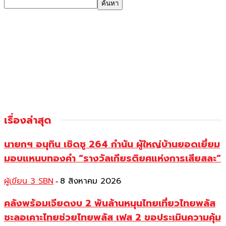
เรื่องล่าสุด
นายกฯ อนุทิน เชิดชู 264 กำนัน ผู้ใหญ่บ้านยอดเยี่ยม
มอบแหนบทองคำ “รางวัลเกียรติยศแห่งการเสียสละ”
ผู้เขียน 3 SBN
8 สิงหาคม 2026
-
คลังพร้อมเจียดงบ 2 พันล้านหนุนไทยเที่ยวไทยพลัส
ชะลอเคาะไทยช่วยไทยพลัส เฟส 2 ขอประเมินความคุ้ม