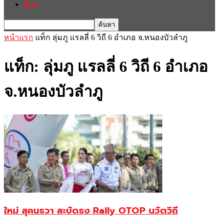
อื่นๆ
หน้าแรก
แท็ก
ลุ่มภู แรลลี่ 6 วิถี 6 อำเภอ จ.หนองบัวลำภู
แท็ก: ลุ่มภู แรลลี่ 6 วิถี 6 อำเภอ
จ.หนองบัวลำภู
ใหม่ สุคนธวา สะบัดธง Rally OTOP นวัตวิถี