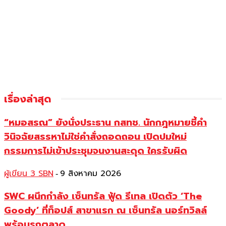
เรื่องล่าสุด
“หมอสรณ” ยังนั่งประธาน กสทช. นักกฎหมายชี้คำ
วินิจฉัยสรรหาไม่ใช่คำสั่งถอดถอน เปิดปมใหม่
กรรมการไม่เข้าประชุมจนงานสะดุด ใครรับผิด
ผู้เขียน 3 SBN
9 สิงหาคม 2026
-
SWC ผนึกกำลัง เซ็นทรัล ฟู้ด รีเทล เปิดตัว ‘The
Goody’ ที่ท็อปส์ สาขาแรก ณ เซ็นทรัล นอร์ทวิลล์
พร้อมรุกตลาด...