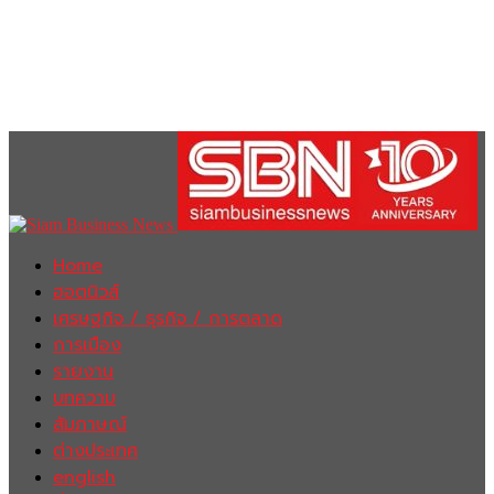
Home
ฮอตนิวส์
เศรษฐกิจ / ธุรกิจ / การตลาด
การเมือง
รายงาน
บทความ
สัมภาษณ์
ต่างประเทศ
english