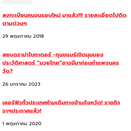
ลงทะเบียนคนจนรอบใหม่ มาแล้ว!!! รายละเอียดไปติด
ตามด่วนๆ
29 พฤษภาคม 2018
สยบดราม่าโบกาตอร์ -กุนขแมร์เปิดมุมมอง
ประวัติศาสตร์ “มวยไทย”อาจมีมาก่อนกำแพงนคร
วัด?
26 มกราคม 2023
เคอร์ฟิวทั่วประเทศห้ามเดินทางข้ามจังหวัด! ราชกิจ
จาฯประกาศแล้ว!
1 พฤษภาคม 2020