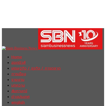
Home
ฮอตนิวส์
เศรษฐกิจ / ธุรกิจ / การตลาด
การเมือง
รายงาน
บทความ
สัมภาษณ์
ต่างประเทศ
english