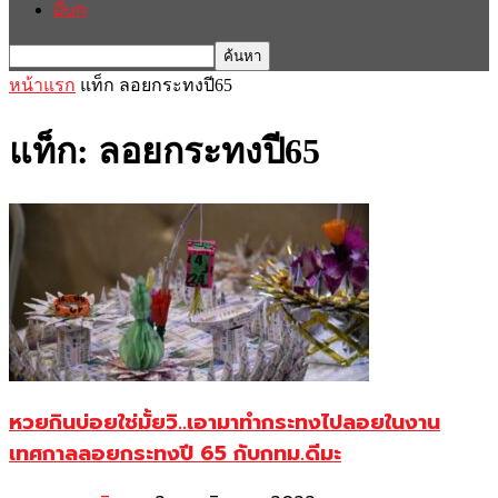
อื่นๆ
หน้าแรก
แท็ก
ลอยกระทงปี65
แท็ก: ลอยกระทงปี65
หวยกินบ่อยใช่มั้ยวิ..เอามาทำกระทงไปลอยในงาน
เทศกาลลอยกระทงปี 65 กับกทม.ดีมะ