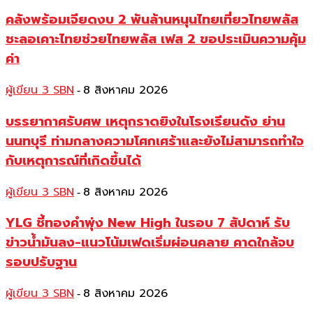
คลังพร้อมเจียดงบ 2 พันล้านหนุนไทยเที่ยวไทยพลัส
ชะลอเคาะไทยช่วยไทยพลัส เฟส 2 ขอประเมินความคุ้ม
ค่า
ผู้เขียน 3 SBN
8 สิงหาคม 2026
-
บรรยากาศรับศพ เหตุกราดยิงในโรงเรียนดัง ย่าน
นนทบุรี ท่ามกลางความโศกเศร้าและยังไม่สามารถทำใจ
กับเหตุการณ์ที่เกิดขึ้นได้
ผู้เขียน 3 SBN
8 สิงหาคม 2026
-
YLG ชี้ทองคำพุ่ง New High ในรอบ 7 สัปดาห์ รับ
ข่าวน้ำมันลง-แนวโน้มเฟดเริ่มผ่อนคลาย คาดใกล้จบ
รอบปรับฐาน
ผู้เขียน 3 SBN
8 สิงหาคม 2026
-